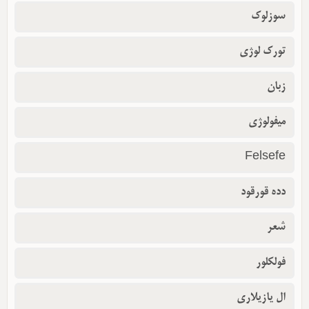
سوزلوک
تورک لوژی
زبان
میفولوژی
Felsefe
دده قورقود
شعر
فولکلور
ال یازیلاری