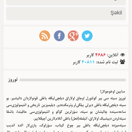
Şəkil
آنلاین
:
4686
کاربر
ثبت نام شده
:
40811
کاربر
توروز
سایین اوخوجولار!
توروز سیته سی بیر کولتورل اوجاق اولا‌راق دیلچی‌لیکله باغلی قونولاردان دانیشیر. بو
سیته دیلچی‌لیکله باغلی دیرلی بیلگی‌لر وئرمکده‌دیر. دیلیمیزین تاریخی و ائتیمولوژی‌سی
ساحه‌سینده چالیشان بو سیته، سؤزلرین کؤکو و ائتیمولوژی‌سی حاقیندا، باشقا
سیته‌لردن دییشیک اولا‌راق، ائیلمله(فعل) باغلی آنلام‌لارین آچیقلاییر.
سیته‌میزده دیلچی‌لیکله باغلی بیر چوخ کیتاب، سؤزلوک، یازی‌لار الده ائدیب