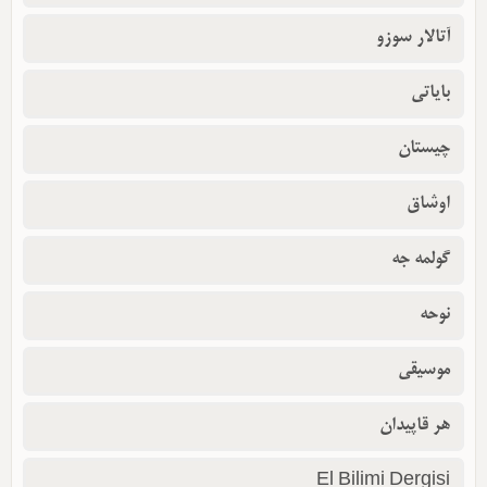
آتالار سوزو
بایاتی
چیستان
اوشاق
گولمه جه
نوحه
موسیقی
هر قاپیدان
El Bilimi Dergisi