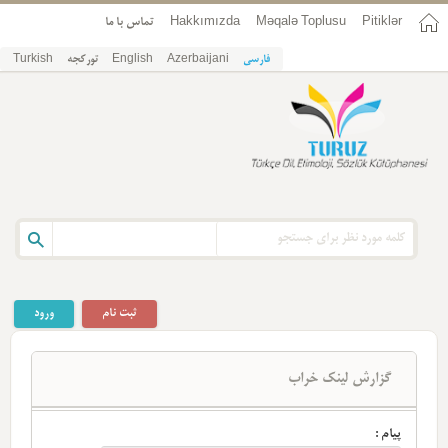
Pitiklər
Məqalə Toplusu
Hakkımızda
تماس با ما
فارسی
Azerbaijani
English
تورکجه
Turkish
ثبت نام
ورود
گزارش لینک خراب
پیام :