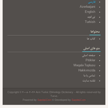
فارسی
Azerbaijani
English
تورکجه
Turkish
محتواها
کتاب ها
منو های اصلی
صفحه اصلی
Pitiklər
Məqalə Toplusu
Hakkımızda
تماس با ما
نقشه سایت
Copyright © 2008-2026 Arın Turkic Etimology Dictionary - All rights reserved by
Turuz.
Powered by
Sapdal.Com
© Developed by
Sapdal.Com