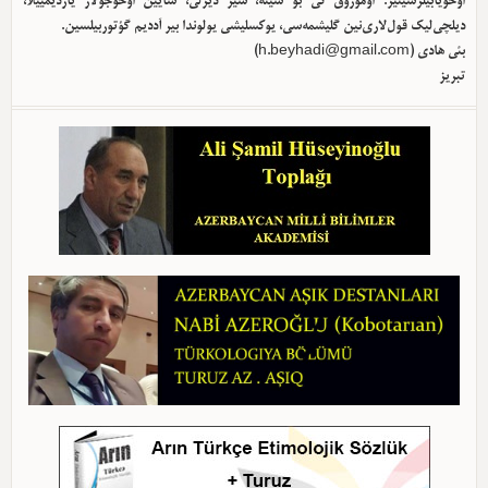
اوخویابیلرسینیز. اوموروق کی بو سیته، سیز دیرلی، سایین اوخوجولار یاردیمییلا،
دیلچی‌لیک قول‌لاری‌نین گلیشمه‌سی، یوکسلیشی یولوندا بیر آددیم گؤتوربیلسین.
بئی هادی (
h.beyhadi@gmail.com
)
تبریز