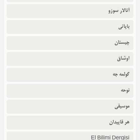
آتالار سوزو
بایاتی
چیستان
اوشاق
گولمه جه
نوحه
موسیقی
هر قاپیدان
El Bilimi Dergisi