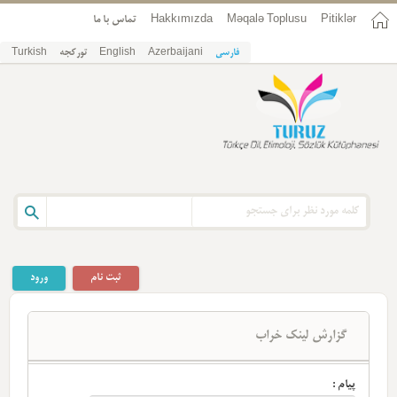
Pitiklər
Məqalə Toplusu
Hakkımızda
تماس با ما
فارسی
Azerbaijani
English
تورکجه
Turkish
ثبت نام
ورود
گزارش لینک خراب
پیام :