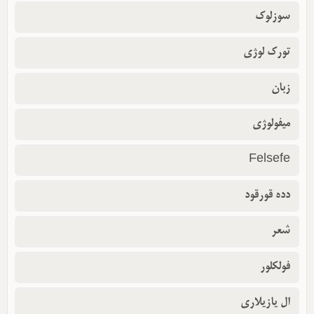
سوزلوک
تورک لوژی
زبان
میفولوژی
Felsefe
دده قورقود
شعر
فولکلور
ال یازیلاری