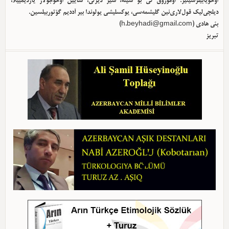
اوخویابیلرسینیز. اوموروق کی بو سیته، سیز دیرلی، سایین اوخوجولار یاردیمییلا،
دیلچی‌لیک قول‌لاری‌نین گلیشمه‌سی، یوکسلیشی یولوندا بیر آددیم گؤتوربیلسین.
بئی هادی (
h.beyhadi@gmail.com
)
تبریز