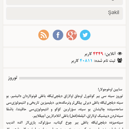
Şəkil
آنلاین
:
4349
کاربر
ثبت نام شده
:
40811
کاربر
توروز
سایین اوخوجولار!
توروز سیته سی بیر کولتورل اوجاق اولا‌راق دیلچی‌لیکله باغلی قونولاردان دانیشیر. بو
سیته دیلچی‌لیکله باغلی دیرلی بیلگی‌لر وئرمکده‌دیر. دیلیمیزین تاریخی و ائتیمولوژی‌سی
ساحه‌سینده چالیشان بو سیته، سؤزلرین کؤکو و ائتیمولوژی‌سی حاقیندا، باشقا
سیته‌لردن دییشیک اولا‌راق، ائیلمله(فعل) باغلی آنلام‌لارین آچیقلاییر.
سیته‌میزده دیلچی‌لیکله باغلی بیر چوخ کیتاب، سؤزلوک، یازی‌لار الده ائدیب