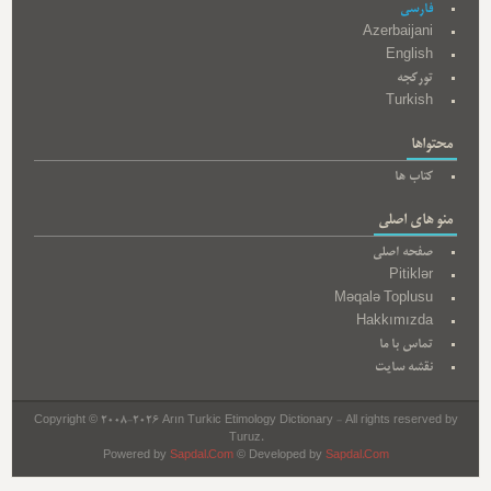
فارسی
Azerbaijani
English
تورکجه
Turkish
محتواها
کتاب ها
منو های اصلی
صفحه اصلی
Pitiklər
Məqalə Toplusu
Hakkımızda
تماس با ما
نقشه سایت
Copyright © 2008-2026 Arın Turkic Etimology Dictionary - All rights reserved by
Turuz.
Powered by
Sapdal.Com
© Developed by
Sapdal.Com