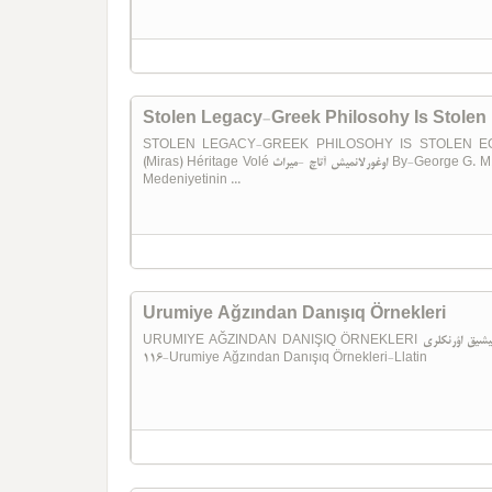
Stolen Legacy-Greek Philosohy Is Stolen 
STOLEN LEGACY-GREEK PHILOSOHY IS STOLEN E
(Miras) Héritage Volé اوغورلانمیش آتاچ -میراث By-George G. M. James INGILIZCE Amerika-1954 Bu Kitap Grek
Medeniyetinin ...
Urumiye Ağzından Danışıq Örnekleri
URUMIYE AĞZINDAN DANIŞIQ ÖRNEKLERI اورومیه آغزیندان دانیشیق اؤرنکلری Latin Gönderen-Cevdet Durgun
116-Urumiye Ağzından Danışıq Örnekleri-Llatin