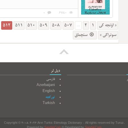
0
6780
512
511
510
509
508
507
...
2
1
« اؤنجه کی
سونراکی »
سئچماق
دیل لر
ر
فارسی
Azerbaijani
English
تورکجه
Turkish
Copyright © 2008-2026 Arın Turkic Etimology Dictionary - All rights reserved by Turuz.
Powered by
Sapdal.Com
© Developed by
Sapdal.Com