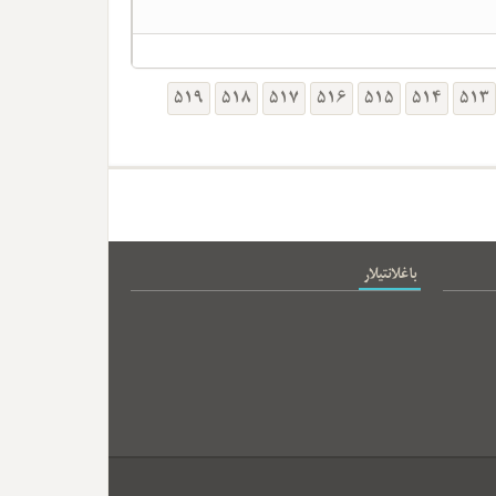
519
518
517
516
515
514
513
باغلانتیلار