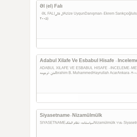
Əl (el) Falı
ƏL FALIاَل فالیAzize UyqunDanışman-Ekrem SarıkçıoğluIsparta-2005 120-Əl (el) Fali(Azize Uyqun) (Isparta-
2005)
Adabul Xilafe Ve Esbabul Hisafe -Incele
ADABUL XILAFE VE ESBABUL HISAFE -INCELEME-METIN-TERCÜMEب الحصافه -اینجه لمه
متن-ترجومهIbrahim B. MuhammedHayrullah AcarAnkara-2
Siyasetname-Nizamülmülk
SIYASETNAMEسیاستنامه-نظام الملکNizamülmül