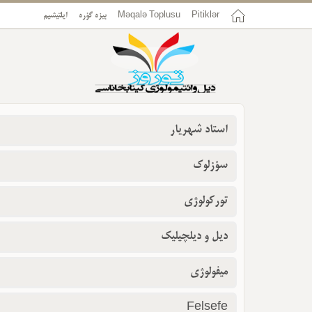
ایلتیشیم
بیزه گؤره
Məqalə Toplusu
Pitiklər
استاد شهریار
سؤزلوک
تورکولوژی
دیل و دیلچیلیک
میفولوژی
Felsefe