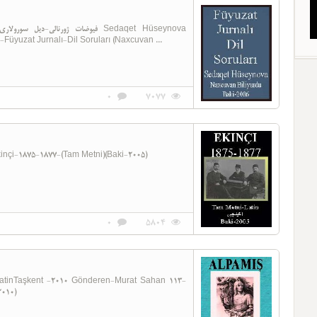
üyuzat Jurnalı-Dil Soruları (Naxcuvan ...
0
7077
atin Baki-2005 114-Ekinçi-1875-1877-(Tam Metni)(Baki-2005)
0
5804
010)