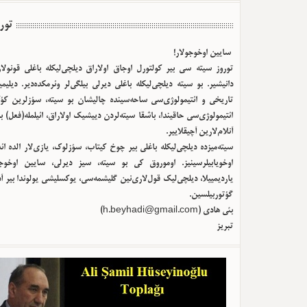
تور
سایین اوخوجولار!
توروز سیته سی بیر کولتورل اوجاق اولا‌راق دیلچی‌لیکله باغلی قونولا
دانیشیر. بو سیته دیلچی‌لیکله باغلی دیرلی بیلگی‌لر وئرمکده‌دیر. دیلیم
تاریخی و ائتیمولوژی‌سی ساحه‌سینده چالیشان بو سیته، سؤزلرین کؤک
ائتیمولوژی‌سی حاقیندا، باشقا سیته‌لردن دییشیک اولا‌راق، ائیلمله(فعل) ب
آنلام‌لارین آچیقلاییر.
سیته‌میزده دیلچی‌لیکله باغلی بیر چوخ کیتاب، سؤزلوک، یازی‌لار الده ا
اوخویابیلرسینیز. اوموروق کی بو سیته، سیز دیرلی، سایین اوخوجو
یاردیمییلا، دیلچی‌لیک قول‌لاری‌نین گلیشمه‌سی، یوکسلیشی یولوندا بیر آ
گؤتوربیلسین.
)
h.beyhadi@gmail.com
بئی هادی (
تبریز