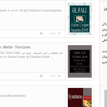
وز
ردان
یزین
0
9559
و و
اغلی
me-Metin-Tercüme
ئدیب
آداب للخلافه و اثبا-
لار
008 119-Adabul Xilafe Ve Esbabul Hisafe ...
ددیم
0
6752
k 118-Siyasetname (Nizamülmülk)