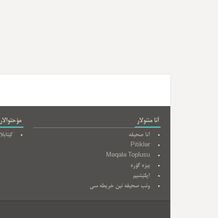
آنا مئنولار
مؤحتوالار
آنا صحیفه
کیتابلا
Pitiklər
Məqalə Toplusu
بیزه گؤره
ایلتیشیم
وئب صحیفه نین خریطه سی