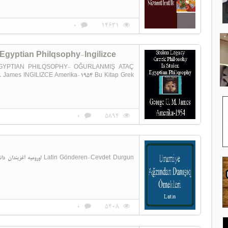
0
14631
Egyptian Philqsophy-Ingilizce
GYPTIAN PHILQSOPHY- OĞURLANMIŞ ATAÇ
0
5894
0
5408