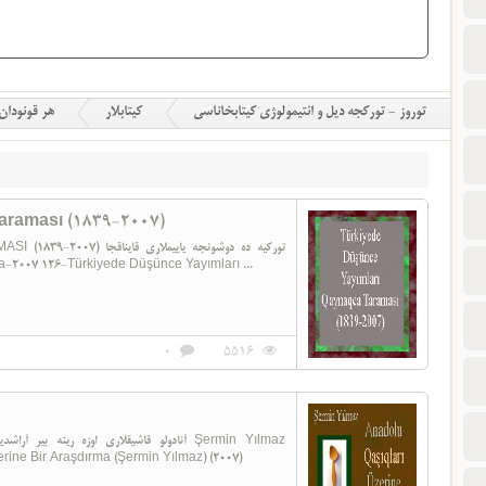
توروز - تورکجه دیل و ائتیمولوژی کیتابخاناسی
کیتابلار
هر قونودان
araması (1839-2007)
تورکیه ده دوشونجه یایی
Köz Ankara-2007 126-Türkiyede Düşünce Yayımları ...
0
5516
rine Bir Araşdırma (Şermin Yılmaz) (2007)