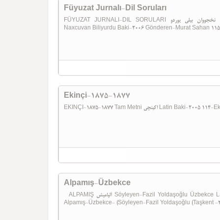
Füyuzat Jurnalı-Dil Soruları
FÜYUZAT JURNALI-DIL SORULARI فیوضات ژورنا‌لی-دیل سورولاری نخجووان بیلی یوردو Sedaqet Hüseynova
Naxcuvan Biliyurdu Baki-2006 Gönderen-Murat Sahan 115-F
Ekinçi-1875-1877
EKINÇI-1875-1877 Tam Metni اکینچی L
Alpamış-Üzbekce
ALPAMIŞ آلپامیش Söyleyen-Fazil Yoldaşoğlu Üzbekce LatinTaşkent -2010 Gönderen-Murat Sahan 113-
Alpamış-Üzbekce- (Söyleyen-Fazil Yoldaşoğlu (Taşkent -2