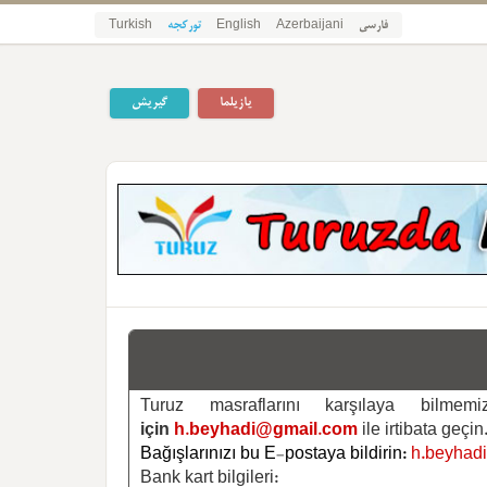
Turkish
تورکجه
English
Azerbaijani
فارسی
یازیلما
گیریش
Turuz masraflarını karşılaya bilm
için
h.beyhadi@gmail.com
ile irtibata geçin
Bağışlarınızı bu E-postaya bildirin:
h.beyhad
Bank kart bilgileri: