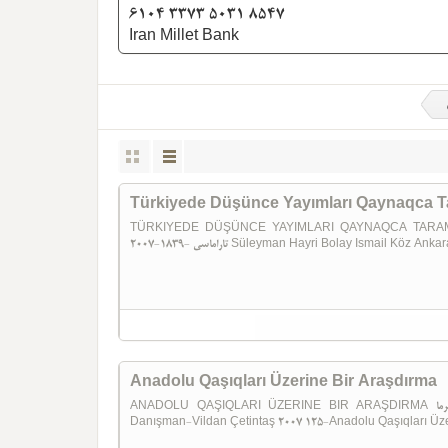
6104 3373 5031 8547
Iran Millet Bank
Türkiyede Düşünce Yayımları Qaynaqca T
TÜRKIYEDE DÜŞÜNCE YAYIMLARI QAYNAQCA TARAMASI (1839-2007) ملاری قایناقجا
تاراماسی -1839-2007 Süleyman Hayri Bolay Ismail 
Anadolu Qaşıqları Üzerine Bir Araşdırma
ANADOLU QAŞIQLARI ÜZERINE BIR ARAŞDIRMA آنادولو قاشیقلاری اوزه رینه بیر آراشدیرما Şermin Yılmaz
Danışman-Vildan Çetintaş 2007 125-Anadolu Qaşıqları Üze