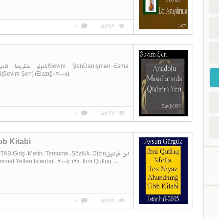
0
5596
(Sevim Şen) (Elazığ-2008)
0
5877
bb Kitabi
-Metin-Tercüme-Sözlük-Dizinابن قوتلوق
güz Danışman-Muhammet Yelten Istanbul-2005 121-Ibni Qutluq ...
0
5678