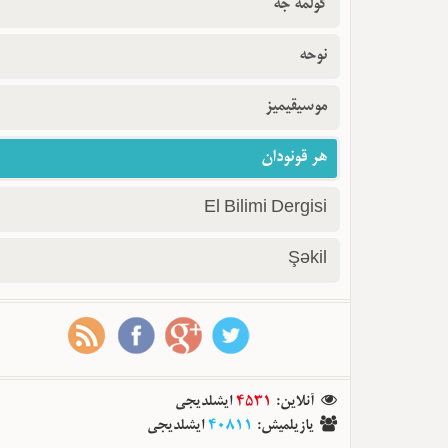
گولمه جه
نوحه
موسیقیمیز
هر قونودان
El Bilimi Dergisi
Şəkil
ایشلدیجی
4531
:
آنلاین
ایشلدیجی
40811
:
یازیلمیش