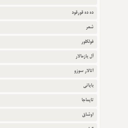
ده ده قورقود
شعر
فولکلور
أل یازمالار
آتالار سوزو
بایاتی
تاپماجا
اوشاق