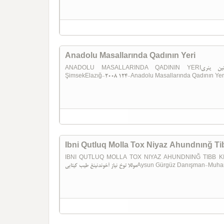
Anadolu Masallarında Qadının Yeri
ANADOLU MASALLARINDA QADININ YERIآنادولو مثللریندا قادینین یئریSevim ŞenDanışman-Esma
ŞimsekElazığ-2008 124-Anadolu Masallarında Qadının Yeri
Ibni Qutluq Molla Tox Niyaz Ahundnınğ Ti
IBNI QUTLUQ MOLLA TOX NIYAZ AHUNDNINĞ TIBB KITABIGiriş
موللا توخ نیاز آخوندنینغ طیب کیتابیAysun Gür