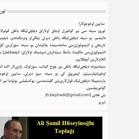
تور
سایین اوخوجولار!
توروز سیته سی بیر کولتورل اوجاق اولا‌راق دیلچی‌لیکله باغلی قونولا
دانیشیر. بو سیته دیلچی‌لیکله باغلی دیرلی بیلگی‌لر وئرمکده‌دیر. دیلیم
تاریخی و ائتیمولوژی‌سی ساحه‌سینده چالیشان بو سیته، سؤزلرین کؤک
ائتیمولوژی‌سی حاقیندا، باشقا سیته‌لردن دییشیک اولا‌راق، ائیلمله(فعل) ب
آنلام‌لارین آچیقلاییر.
سیته‌میزده دیلچی‌لیکله باغلی بیر چوخ کیتاب، سؤزلوک، یازی‌لار الده ا
اوخویابیلرسینیز. اوموروق کی بو سیته، سیز دیرلی، سایین اوخوجو
یاردیمییلا، دیلچی‌لیک قول‌لاری‌نین گلیشمه‌سی، یوکسلیشی یولوندا بیر آ
گؤتوربیلسین.
)
h.beyhadi@gmail.com
بئی هادی (
تبریز