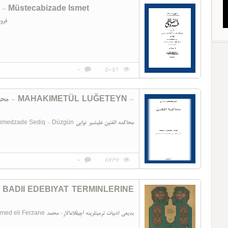
فر - FIRUĞI ALFAZ - Müstecabizade Ismet
FIRUĞI ALFAZ Müstecabizade Ismet فروغ الفاظ مستجابی زاده عصمت
0
5051
YN -
zgün محاکمه الغتین علیشیر نوایی
0
8767
بدیعی ادبیات ترمینلرینه 