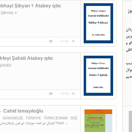
hayi Şibyan 2 Atabey qılıc
وز
ŞIBYAN-2
ردان
یزین
0
8159
و و
اغلی
eyi Şahidi Atabey qılıc
ئدیب
ŞAHİDI
لار
ددیم
0
6268
 - Cahid Ismayıloğlu
N GÜNÜMÜZE TÜRKIYE TÜRKCESININ SÖZ
VARLIĞI -I-II-III-IV-V- اؤتوکَن تورکجه سؤزلوک-اورخون يازيتلاريندان گونوموزه تورکيه ئ تورکجه سينين سؤز وارليغي Yaşar ...