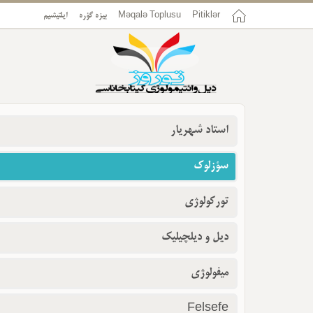
ایلتیشیم
بیزه گؤره
Məqalə Toplusu
Pitiklər
استاد شهریار
سؤزلوک
تورکولوژی
دیل و دیلچیلیک
میفولوژی
Felsefe