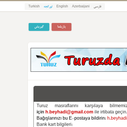
Turkish
تورکجه
English
Azerbaijani
فارسی
یازیلما
گیریش
Turuz masraflarını karşılaya bilm
için
h.beyhadi@gmail.com
ile irtibata geçin
Bağışlarınızı bu E-postaya bildirin:
h.beyhad
Bank kart bilgileri: