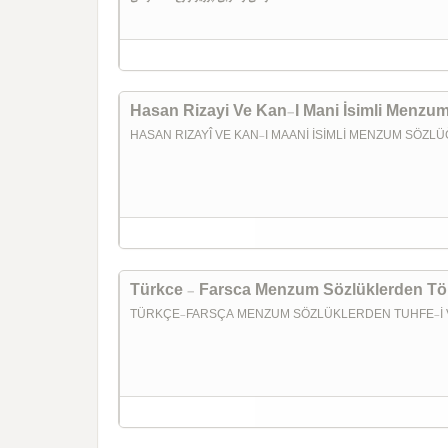
Hasan Rizayi Ve Kan-I Mani İsimli Menzum
HASAN RIZAYÎ VE KAN-I MAANİ İSİMLİ MENZUM SÖZLÜĞ
Türkce - Farsca Menzum Sözlüklerden Töh
TÜRKÇE-FARSÇA MENZUM SÖZLÜKLERDEN TUHFE-İ VEH