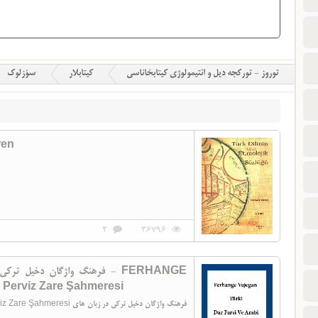
توروز - تورکجه دیل و ائتیمولوژی کیتابخاناسی
کیتابلار
سؤزلوک
ren
2
36796
فرهنگ واژگان دخ - FERHANGE
erviz Zare Şahmeresi
فرهنگ واژگان دخيل تركي د