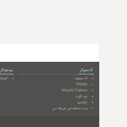
آنا مئنولار
مؤحتوالار
آنا صحیفه
کیتابلا
Pitiklər
Məqalə Toplusu
بیزه گؤره
ایلتیشیم
وئب صحیفه نین خریطه سی