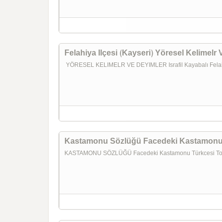
Felahiya Ilçesi (Kayseri) Yöresel Kelimelr 
YÖRESEL KELIMELR VE DEYIMLER Israfil Kayabalı Felahi
Kastamonu Sözlüğü Facedeki Kastamonu 
KASTAMONU SÖZLÜĞÜ Facedeki Kastamonu Türkcesi