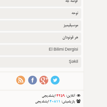
گولمه جه
نوحه
موسیقیمیز
هر قونودان
El Bilimi Dergisi
Şəkil
ایشلدیجی
4259
:
آنلاین
ایشلدیجی
40811
:
یازیلمیش