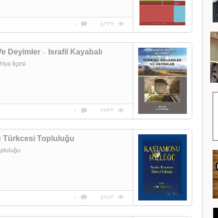
0
5637
Ve Deyimler - Israfil Kayabalı
ya Ilçesi
0
7734
Türkcesi Topluluğu
 Topluluğu
0
5784