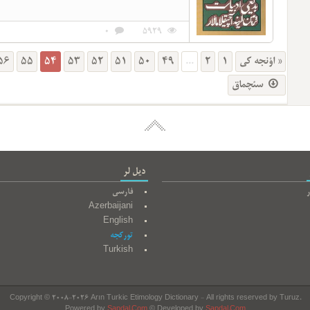
0
5929
56
55
54
53
52
51
50
49
...
2
1
« اؤنجه کی
سئچماق
دیل لر
ر
فارسی
Azerbaijani
English
تورکجه
Turkish
Copyright © 2008-2026 Arın Turkic Etimology Dictionary - All rights reserved by Turuz.
Powered by
Sapdal.Com
© Developed by
Sapdal.Com