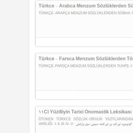
Türkce - Arabca Menzum Sözlüklerden Süb
TÜRKÇE-ARAPÇA MENZUM SÖZLÜKLERDEN SÜBHA-İ 
Türkce - Farsca Menzum Sözlüklerden Töhf
TÜRKÇE-FARSÇA MENZUM SÖZLÜKLERDEN TUHFE-İ 
11Ci Yüzilliyin Tarixi Onomastik Leksikası
ÖTÜKEN TÜRKCE SÖZLÜK-ORXUN YAZITLARINDA