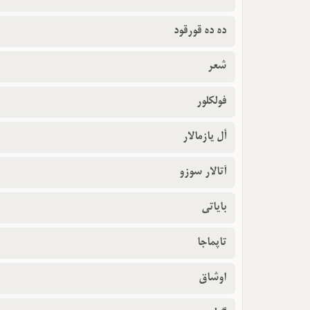
ده ده قورقود
شعر
فولکلور
أل یازمالار
آتالار سوزو
بایاتی
تاپماجا
اوشاق