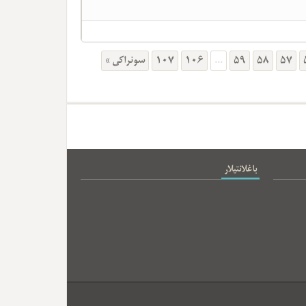
سونراکی »
107
106
...
59
58
57
باغلانتیلار