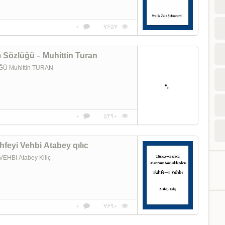
0
7657
 Sözlüğü - Muhittin Turan
Ü Muhittin TURAN
0
5290
feyi Vehbi Atabey qılıc
BI Atabey Kiliç
0
7690