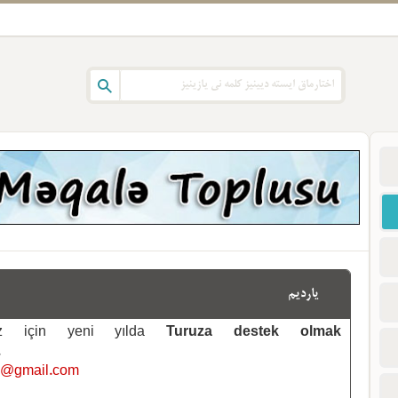
یاردیم
emiz için yeni yılda
Turuza destek olmak
.
i@gmail.com