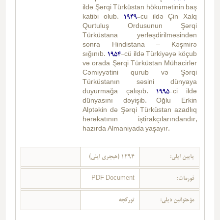
ildə Şərqi Türküstan hökumətinin baş
katibi olub.
1949
-cu ildə Çin Xalq
Qurtuluş Ordusunun Şərqi
Türküstana yerləşdirilməsindən
sonra Hindistana – Kəşmirə
sığınıb.
1954
-cü ildə Türkiyəyə köçub
və orada Şərqi Türküstan Mühacirlər
Cəmiyyətini qurub və Şərqi
Türküstanın səsini dünyaya
duyurmağa çalışıb.
1995
-ci ildə
dünyasını dəyişib. Oğlu Erkin
Alptəkin də Şərqi Türküstan azadlıq
hərəkatının iştirakçılarındandır,
hazırda Almaniyada yaşayır.
یایین ایلی:
1294 (هیجری ایلی)
PDF Document
فورمات:
مؤحتوانین دیلی:
تورکجه