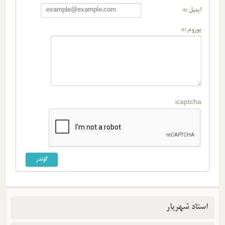
ایمیل :*
یوروم :*
captcha:
استاد شهریار