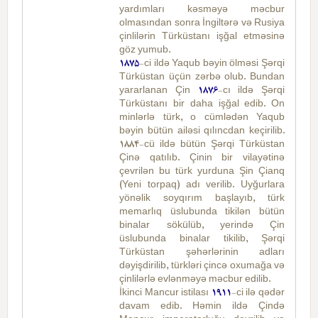
yardımları kəsməyə məcbur
olmasından sonra İngiltərə və Rusiya
çinlilərin Türküstanı işğal etməsinə
göz yumub.
1875
-ci ildə Yaqub bəyin ölməsi Şərqi
Türküstan üçün zərbə olub. Bundan
yararlanan Çin
1876
-cı ildə Şərqi
Türküstanı bir daha işğal edib. On
minlərlə türk, o cümlədən Yaqub
bəyin bütün ailəsi qılıncdan keçirilib.
1884-cü ildə bütün Şərqi Türküstan
Çinə qatılıb. Çinin bir vilayətinə
çevrilən bu türk yurduna Şin Çianq
(Yeni torpaq) adı verilib. Uyğurlara
yönəlik soyqırım başlayıb, türk
memarlıq üslubunda tikilən bütün
binalar sökülüb, yerində Çin
üslubunda binalar tikilib, Şərqi
Türküstan şəhərlərinin adları
dəyişdirilib, türkləri çincə oxumağa və
çinlilərlə evlənməyə məcbur edilib.
İkinci Mancur istilası
1911
-ci ilə qədər
davam edib. Həmin ildə Çində