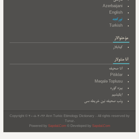
Azerbaijani
English
تورکجه
Turkish
مؤحتوالار
کیتابلار
آنا مئنولار
آنا صحیفه
Pitiklər
Məqalə Toplusu
بیزه گؤره
ایلتیشیم
وئب صحیفه نین خریطه سی
Copyright © 2008-2026 Arın Turkic Etimology Dictionary - All rights reserved by
Turuz.
Powered by
Sapdal.Com
© Developed by
Sapdal.Com