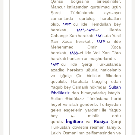
Qansu bölgəsinə birləşdiriblər.
Mancur istilasından qurtulmaq üçün
Şərqi Türküstanda ayrı-ayrı
zamanlarda qurtuluş hərəkatları
olub.
1763
-cü ildə Həmdullah bəy
hərəkatı,
1819
-
1826
-cı illərdə
Cahangir Xan hərəkatı,
1830
-da Yusif
Xan Xoca hərəkatı,
1846
-cı ildə
Məhəmməd Əmin Xoca
hərəkatı,
1855
-ci ildə Vəli Xan Törə
hərəkatı bunların ən məşhurlarıdır.
1863
-cü ildə Şərqi Türküstanda
azadlıq hərəkatı uğurla nəticələnib
və işğalçı Çin birlikləri ölkədən
qovulub. Hərəkata başçılıq edən
Yaqub bəy Osmanlı hökmdarı
Sultan
Əbdüləziz
dən himayədarlıq istəyib.
Sultan Əbdüləziz Türküstana hərbi
heyət və silah göndərib. Türkiyədən
gələn əsgərlərin yardımı ilə Yaqub
bəy 80 minlik ordu
qurub.
İngiltərə
və
Rusiya
Şərqi
Türküstan dövlətini rəsmən tanıyıb.
Lakin Osmanlının zəifləməsindən və