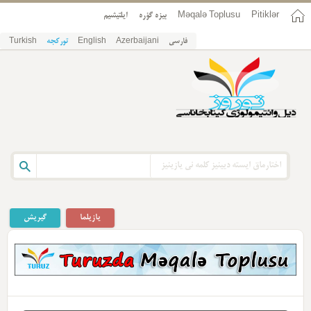
ایلتیشیم
بیزه گؤره
Məqalə Toplusu
Pitiklər
Turkish
تورکجه
English
Azerbaijani
فارسی
یازیلما
گیریش