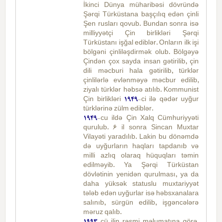
İkinci Dünya müharibəsi dövründə
Şərqi Türküstana başçılıq edən çinli
Şen rusları qovub. Bundan sonra isə
milliyyətçi Çin birlikləri Şərqi
Türküstanı işğal ediblər. Onların ilk işi
bölgəni çinliləşdirmək olub. Bölgəyə
Çindən çox sayda insan gətirilib, çin
dili məcburi hala gətirilib, türklər
çinlilərlə evlənməyə məcbur edilib,
ziyalı türklər həbsə atılıb. Kommunist
Çin birlikləri
1949
-ci ilə qədər uyğur
türklərinə zülm ediblər.
1949
-cu ildə Çin Xalq Cümhuriyyəti
qurulub. 6 il sonra Sincan Muxtar
Vilayəti yaradılıb. Lakin bu dönəmdə
də uyğurların haqları tapdanıb və
milli azlıq olaraq hüquqları təmin
edilməyib. Ya Şərqi Türküstan
dövlətinin yenidən qurulması, ya da
daha yüksək statuslu muxtariyyət
tələb edən uyğurlar isə həbsxanalara
salınıb, sürgün edilib, işgəncələrə
məruz qalıb.