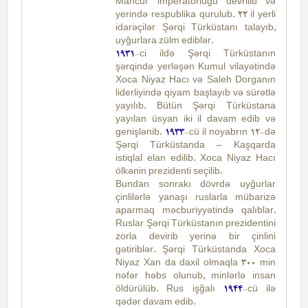
Mancur imperatorluğu devrilib və
yerində respublika qurulub. 22 il yerli
idarəçilər Şərqi Türküstanı talayıb,
uyğurlara zülm ediblər.
1931
-ci ildə Şərqi Türküstanın
şərqində yerləşən Kumul vilayətində
Xoca Niyaz Hacı və Saleh Dorganın
liderliyində qiyam başlayıb və sürətlə
yayılıb. Bütün Şərqi Türküstana
yayılan üsyan iki il davam edib və
genişlənib.
1933
-cü il noyabrın 12-də
Şərqi Türküstanda – Kaşqarda
istiqlal elan edilib. Xoca Niyaz Hacı
ölkənin prezidenti seçilib.
Bundan sonrakı dövrdə uyğurlar
çinlilərlə yanaşı ruslarla mübarizə
aparmaq məcburiyyətində qalıblar.
Ruslar Şərqi Türküstanın prezidentini
zorla devirib yerinə bir çinlini
gətiriblər. Şərqi Türküstanda Xoca
Niyaz Xan da daxil olmaqla 300 min
nəfər həbs olunub, minlərlə insan
öldürülüb. Rus işğalı
1944
-cü ilə
qədər davam edib.