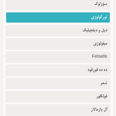
سؤزلوک
تورکولوژی
دیل و دیلچیلیک
میفولوژی
Felsefe
ده ده قورقود
شعر
فولکلور
أل یازمالار