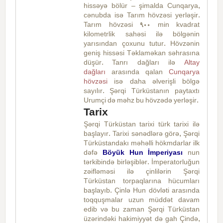
hissəyə bölür – şimalda Cunqarya,
cənubda isə Tarım hövzəsi yerləşir.
Tarım hövzəsi 900 min kvadrat
kilometrlik sahəsi ilə bölgənin
yarısından çoxunu tutur. Hövzənin
geniş hissəsi Təklaməkan səhrasına
düşür. Tanrı dağları ilə
Altay
dağları
arasında qalan
Cunqarya
hövzəsi
isə daha əlverişli bölgə
sayılır. Şərqi Türküstanın paytaxtı
Urumçi də məhz bu hövzədə yerləşir.
Tarix
Şərqi Türküstan tarixi türk tarixi ilə
başlayır. Tarixi sənədlərə görə, Şərqi
Türküstandakı məhəlli hökmdarlar ilk
dəfə
Böyük Hun İmperiyası
nun
tərkibində birləşiblər. İmperatorluğun
zəifləməsi ilə çinlilərin Şərqi
Türküstan torpaqlarına hücumları
başlayıb. Çinlə Hun dövləti arasında
toqquşmalar uzun müddət davam
edib və bu zaman Şərqi Türküstan
üzərindəki hakimiyyət də gah Çində,