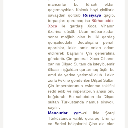
mancurlar bu fürsəti əldən
qaçırmayıblar. Kalmık bəyi çinlilərlə
savaşdan qorxub
Rusiyaya
qaçıb,
torpaqları qorumaq isə
Bürhanəddin
Xoca
ilə qardaşı Xoca Vihanın
üzərinə düşüb. Uzun mübarizədən
sonar məğlub olan bu iki qardaş
qonşuluqdakı Bedahşaha pənah
aparıblar, lakin əmir onları edam
etdirərək başlarını Çin generalına
göndərib. Çin generalı Xoca Cihanın
xanımı Dilşad Sultanı da istəyib, əmir
ölkəsini işğaldan qurtarmaq üçün bu
əmri də yerinə yetirməli olub. Lakin
zorla Pekinə göndərilən Dilşad Sultan
Çin imperatorunun evlənmə təklifini
rədd edib və imperatorun anası onu
boğdurub. Bu səbəbdən də Dilşad
sultan Türküstanda namus simvolu
sayılır.
Mancurlar
1763
-cü ildə Şərqi
Türküstanda valilik quraraq Urumçi
və Barkol bölgələrini Çinə aid olan