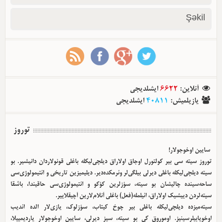
Şəkil
ایشلدیجی
6622
:
آنلاین
ایشلدیجی
40811
:
یازیلمیش
توروز
سایین اوخوجولار!
توروز سیته سی بیر کولتورل اوجاق اولا‌راق دیلچی‌لیکله باغلی قونولاردان دانیشیر. بو
سیته دیلچی‌لیکله باغلی دیرلی بیلگی‌لر وئرمکده‌دیر. دیلیمیزین تاریخی و ائتیمولوژی‌سی
ساحه‌سینده چالیشان بو سیته، سؤزلرین کؤکو و ائتیمولوژی‌سی حاقیندا، باشقا
سیته‌لردن دییشیک اولا‌راق، ائیلمله(فعل) باغلی آنلام‌لارین آچیقلاییر.
سیته‌میزده دیلچی‌لیکله باغلی بیر چوخ کیتاب، سؤزلوک، یازی‌لار الده ائدیب
اوخویابیلرسینیز. اوموروق کی بو سیته، سیز دیرلی، سایین اوخوجولار یاردیمییلا،