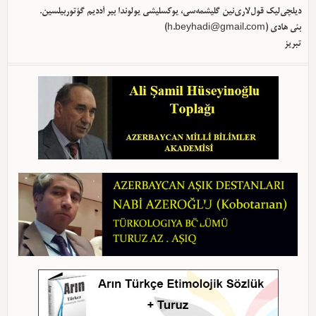
دیلچی‌لیک قول‌لاری‌نین گلیشمه‌سی، یوکسلیشی یولوندا بیر آددیم گؤتوربیلسین.
)
h.beyhadi@gmail.com
بئی هادی (
تبریز