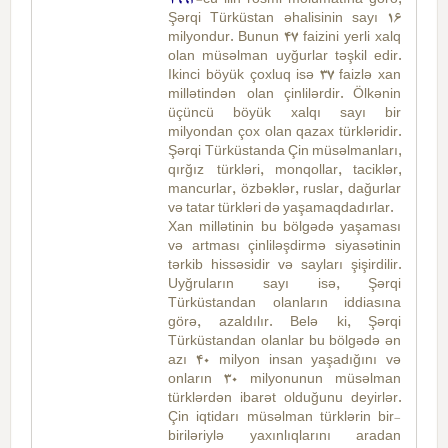
1993
-cü ilin rəsmi məlumatına görə,
Şərqi Türküstan əhalisinin sayı 16
milyondur. Bunun 47 faizini yerli xalq
olan müsəlman uyğurlar təşkil edir.
Ikinci böyük çoxluq isə 37 faizlə xan
millətindən olan çinlilərdir. Ölkənin
üçüncü böyük xalqı sayı bir
milyondan çox olan qazax türkləridir.
Şərqi Türküstanda Çin müsəlmanları,
qırğız türkləri, monqollar, taciklər,
mancurlar, özbəklər, ruslar, dağurlar
və tatar türkləri də yaşamaqdadırlar.
Xan millətinin bu bölgədə yaşaması
və artması çinliləşdirmə siyasətinin
tərkib hissəsidir və sayları şişirdilir.
Uyğruların sayı isə, Şərqi
Türküstandan olanların iddiasına
görə, azaldılır. Belə ki, Şərqi
Türküstandan olanlar bu bölgədə ən
azı 40 milyon insan yaşadığını və
onların 30 milyonunun müsəlman
türklərdən ibarət olduğunu deyirlər.
Çin iqtidarı müsəlman türklərin bir-
biriləriylə yaxınlıqlarını aradan