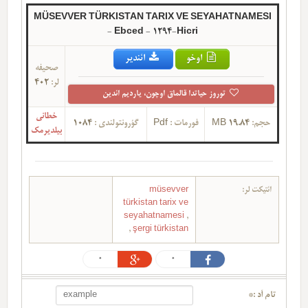
MÜSEVVER TÜRKISTAN TARIX VE SEYAHATNAMESI
- Ebced - 1294-Hicri
اوخو
ائندیر
صحیفه
402
لر:
توروز حیاتدا قالماق اوچون، یاردیم ائدین
خطانی
1084
گؤرونتولندی :
Pdf
فورمات :
19.84 MB
حجم:
بیلدیرمک
müsevver
ائتیکت لر:
türkistan tarix ve
seyahatnamesi
,
,
şergi türkistan
0
0
تام آد :*