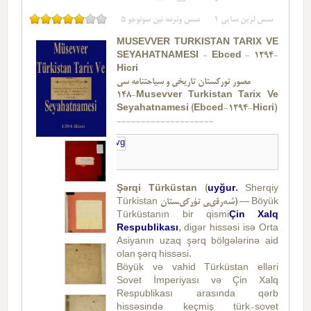
5
سس وئرمه نین سونوجو
1
سس لرین سایی
MÜSEVVER TÜRKISTAN TARIX VE
SEYAHATNAMESI - Ebced - 1294-
Hicri
مصور تورکستان تاریخی و سیاحتنامه سی
148-Musevver Turkistan Tarix Ve
Seyahatnamesi (Ebced-1294-Hicri)
--------------------
Şərqi Türküstan
(
uyğur.
Sherqiy
Türkistan شەرقىي تۈركىستان) — Böyük
Türküstanın bir qismi
Çin Xalq
Respublikası
, digər hissəsi isə Orta
Asiyanın uzaq şərq bölgələrinə aid
olan şərq hissəsi.
Böyük və vahid Türküstan elləri
Sovet İmperiyası və Çin Xalq
Respublikası arasında qərb
hissəsində keçmiş türk-sovet