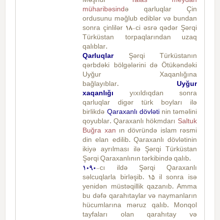
Məşhur
Talas meydan
müharibəsind
ə qarluqlar Çin
ordusunu məğlub ediblər və bundan
sonra çinlilər 18-ci əsrə qədər Şərqi
Türküstan torpaqlarından uzaq
qalıblar.
Qarluqlar
Şərqi Türküstanın
qərbdəki bölgələrini də Ötükəndəki
Uyğur Xaqanlığına
bağlayıblar.
Uyğur
xaqanlığı
yıxıldıqdan sonra
qarluqlar digər türk boyları ilə
birlikdə
Qaraxanlı dövləti
nin təməlini
qoyublar. Qaraxanlı hökmdarı
Saltuk
Buğra xan
ın dövründə islam rəsmi
din elan edilib. Qaraxanlı dövlətinin
ikiyə ayrılması ilə Şərqi Türküstan
Şərqi Qaraxanlının tərkibində qalıb.
1090
-cı ildə Şərqi Qaraxanlı
səlcuqlarla birləşib. 15 il sonra isə
yenidən müstəqillik qazanıb. Amma
bu dəfə qarahıtaylar və naymanların
hücumlarına məruz qalıb. Monqol
tayfaları olan qarahıtay və