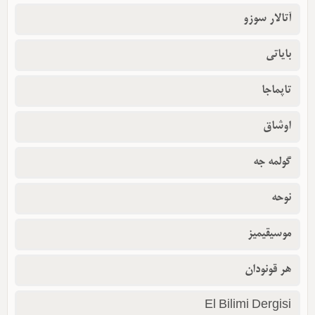
آتالار سوزو
بایاتی
تاپماجا
اوشاق
گولمه جه
نوحه
موسیقیمیز
هر قونودان
El Bilimi Dergisi