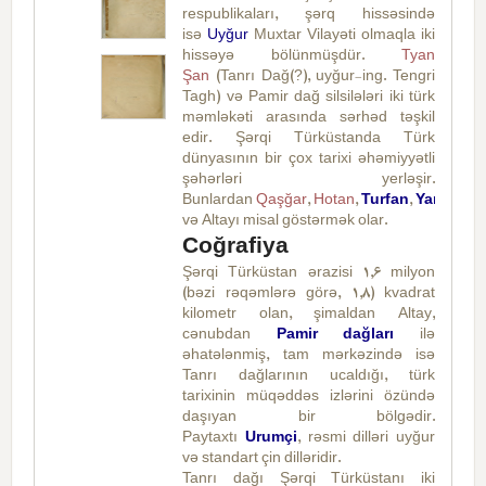
respublikaları, şərq hissəsində
isə
Uyğur
Muxtar Vilayəti olmaqla iki
hissəyə bölünmüşdür.
Tyan
Şan
(Tanrı Dağ(?), uyğur-ing. Tengri
Tagh) və Pamir dağ silsilələri iki türk
məmləkəti arasında sərhəd təşkil
edir. Şərqi Türküstanda Türk
dünyasının bir çox tarixi əhəmiyyətli
şəhərləri yerləşir.
Bunlardan
Qaşğar
,
Hotan
,
Turfan
,
Yarkənd
,
İ
və Altayı misal göstərmək olar.
Coğrafiya
Şərqi Türküstan ərazisi 1,6 milyon
(bəzi rəqəmlərə görə, 1,8) kvadrat
kilometr olan, şimaldan Altay,
cənubdan
Pamir dağları
ilə
əhatələnmiş, tam mərkəzində isə
Tanrı dağlarının ucaldığı, türk
tarixinin müqəddəs izlərini özündə
daşıyan bir bölgədir.
Paytaxtı
Urumçi
, rəsmi dilləri uyğur
və standart çin dilləridir.
Tanrı dağı Şərqi Türküstanı iki