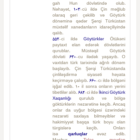
gah Hun dövlətində olub.
Nəhayət,
103
-cü ildə Çin məğlub
olaraq geri çəkilib və Göytürk
dönəminə qədər Şərqi Türküstan
müxtəlif xanədanların idarəçiliyində
qalıb.
552
-ci ildə
Göytürklər
Ötükəni
paytaxt elan edərək dövlətlərini
qurublar. Müstəqil Göytürk
dövləti
630
-cu ilədək yaşayıb. O
vaxtdan türk tarixində ağrılı dönəm
başlayıb. Çin Şərqi Türküstanda
çinliləşdirmə siyasəti həyata
keçirməyə çalışıb.
660
-cı ildə bölgəni
işğal edib. 10 il sonra onların yerini
tibetlilər alıb.
682
-ci ildə
İkinci Göytürk
Xaqanlığı
qurulub və bölgə
göktürklərin nəzarətinə keçib. Ancaq
onlar da uyğur bölgəsi üzərindəki
nəzarəti saxlaya bilməyiblər və
hakimiyyət başqa türk boyu olan
türgislərə keçib. Onları
isə
qarluqlar
əvəz edib.