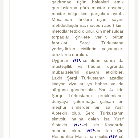
qaldırmaq üçün bəlgələri etnik
quruluşlarına görə muxtar qəsəbə,
muxtar bölgə kimi parçalara ayırıb.
Müsəlman türklərə uşaq sayını
məhdudlaşdırma, məcburi abort kimi
metodlar tətbiq olunur. Ən məhsuldar
torpaqlar çinlilərə verilir, bütün
fabriklər Şərqi Türküstana
yerləşdirilən çinlilərin yaşadıqları
ərazilərdə qurulub.
Uyğurlar
1949
-cu ildən sonra da
müstəqillik və haqları uğrunda
mübarizələrini davam etidirblər.
Lakin Şərqi Türküstanın azadlıq
istəyən ziyalıları ya həbsə, ya da
sürgünə göndəriliblər. Son 50 ildə
Şərqi Türküstanın problemlərini
dünyaya çatdırmağa çalışan ən
məşhur isimlərdən biri İsa Yusif
Alptəkin olub. Şərqi Türküstanın
simvolu halına gələn İsa Yusif
Alptəkin
1901
-ci ildə Kaşqarda
anadan olub.
1936
-cı ildə Çin
Respublika Məclisinə seçilib.
1947
-cü