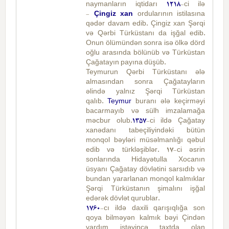
naymanların iqtidarı
1218
-ci ilə
-
Çingiz xan
ordularının istilasına
qədər davam edib. Çingiz xan Şərqi
və Qərbi Türküstanı da işğal edib.
Onun ölümündən sonra isə ölkə dörd
oğlu arasında bölünüb və Türküstan
Çağatayın payına düşüb.
Teymurun Qərbi Türküstanı ələ
almasından sonra Çağatayların
əlində yalnız Şərqi Türküstan
qalıb.
Teymur
buranı ələ keçirməyi
bacarmayıb və sülh imzalamağa
məcbur olub.
1357
-ci ildə Çağatay
xanədanı tabeçiliyindəki bütün
monqol bəyləri müsəlmanlığı qəbul
edib və türkləşiblər. 17-ci əsrin
sonlarında Hidayətulla Xocanın
üsyanı Çağatay dövlətini sarsıdıb və
bundan yararlanan monqol kalmıklar
Şərqi Türküstanın şimalını işğal
edərək dövlət qurublar.
1760
-cı ildə daxili qarışıqlığa son
qoya bilməyən kalmık bəyi Çindən
yardım istəyincə taxtda olan