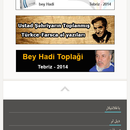
باغلانتیلار
دیل لر
فارسی