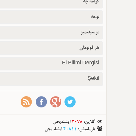
گولمه جه
نوحه
موسیقیمیز
هر قونودان
El Bilimi Dergisi
Şəkil
آنلاین
:
2078
ایشلدیجی
یازیلمیش
:
40811
ایشلدیجی