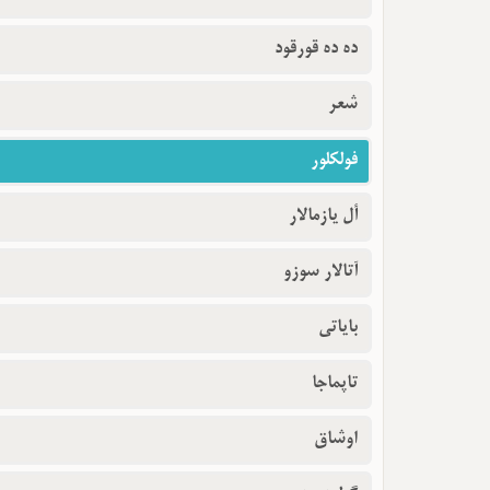
ده ده قورقود
شعر
فولکلور
أل یازمالار
آتالار سوزو
بایاتی
تاپماجا
اوشاق