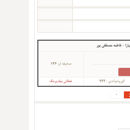
یپارا - فاطمه مصطفی پور
صحیفه لر:
146
گؤرونتولندی :
942
خطانی بیلدیرمک
0