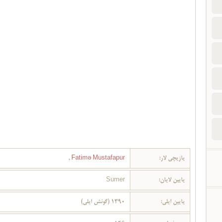
یازیچی لار:
Fatimə Mustafapur
,
یایین لایان:
Sumer
یایین ایلی:
1390 (گونش ایلی)