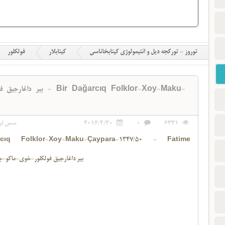
توروز - تورکجه دیل و ائتیمولوژی کیتابخاناسی
کیتابلار
فولکلور
بیر داغارجیق فولکلور 
6331
0
2016/4/30
سس لر
cıq Folklor-Xoy-Maku-Çaypara-1347/50 - Fatime
بير داغارجيق فولکلور-خوي-ماکو-چايپارا-