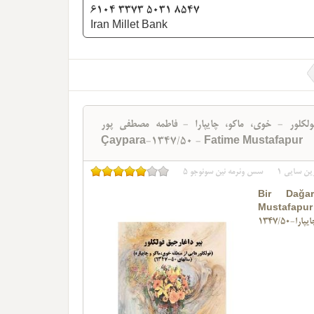
6104 3373 5031 8547
Iran Millet Bank
- خوی، ماکو، چایپارا - فاطمه مصطفی پور - Bir Dağarcıq Folklor-Xoy-Maku-
Çaypara-1347/50 - Fatime Mustafapur
ین سایی
1
سس وئرمه نین سونوجو
5
Bir Dağar
Mustafapur
1347/50