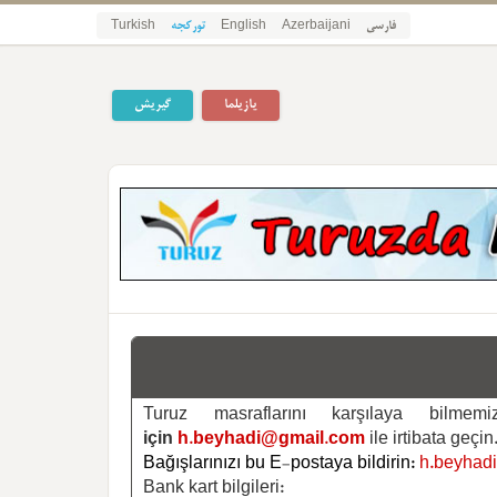
فارسی
Azerbaijani
English
تورکجه
Turkish
یازیلما
گیریش
Turuz masraflarını karşılaya bilm
için
h.beyhadi@gmail.com
ile irtibata geçin
Bağışlarınızı bu E-postaya bildirin:
h.beyhad
Bank kart bilgileri: