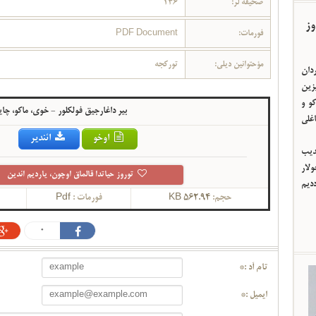
صحیفه لر:
146
وز
فورمات:
PDF Document
مؤحتوانین دیلی:
تورکجه
ردان
یزین
و و
بیر داغارجیق فولکلور - خوی، ماکو، چا
اغلی
اوخو
ائندیر
ئدیب
لار
توروز حیاتدا قالماق اوچون، یاردیم ائدین
ددیم
حجم:
562.94 KB
فورمات :
Pdf
0
تام آد :*
ایمیل :*