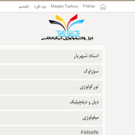
Pitiklər
Məqalə Toplusu
بیزه گؤره
ایلتیشیم
استاد شهریار
سؤزلوک
تورکولوژی
دیل و دیلچیلیک
میفولوژی
Felsefe