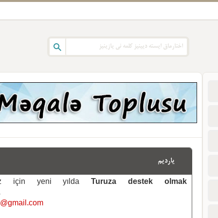
یاردیم
emiz için yeni yılda
Turuza destek olmak
.
i@gmail.com