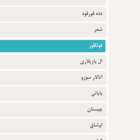
دده قورقود
شعر
فولکلور
ال یازیلاری
آتالار سوزو
بایاتی
چیستان
اوشاق