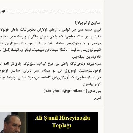
تور
سایین اوخوجولار!
توروز سیته سی بیر کولتورل اوجاق اولا‌راق دیلچی‌لیکله باغلی قونولا
دانیشیر. بو سیته دیلچی‌لیکله باغلی دیرلی بیلگی‌لر وئرمکده‌دیر. دیلیم
تاریخی و ائتیمولوژی‌سی ساحه‌سینده چالیشان بو سیته، سؤزلرین کؤک
ائتیمولوژی‌سی حاقیندا، باشقا سیته‌لردن دییشیک اولا‌راق، ائیلمله(فعل) ب
آنلام‌لارین آچیقلاییر.
سیته‌میزده دیلچی‌لیکله باغلی بیر چوخ کیتاب، سؤزلوک، یازی‌لار الده ا
اوخویابیلرسینیز. اوموروق کی بو سیته، سیز دیرلی، سایین اوخوجو
یاردیمییلا، دیلچی‌لیک قول‌لاری‌نین گلیشمه‌سی، یوکسلیشی یولوندا بیر آ
گؤتوربیلسین.
بئی هادی (
h.beyhadi@gmail.com
)
تبریز