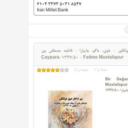
6104 3373 5031 8547
Iran Millet Bank
- خوی، ماکو، چایپارا - فاطمه مصطفی پور - Bir Dağarcıq Folklor-Xoy-Maku-
Çaypara-1347/50 - Fatime Mustafapur
تعداد آرا
1
نتیجه آرا
5
Bir Dağar
Mustafapur
1347/50