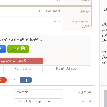
صفحات:
146
وز
نوع فایل:
PDF Document
زبان نوشتاری یا
تورکجه
ردان
گفتاری:
یزین
و و
بیر داغارجیق فولکلور - خوی، ماکو، چا
اغلی
خواندن
ئدیب
لار
برای ادامه حیات توروز
ددیم
حجم:
562.94 KB
نوع فایل :
Pdf
0
نام کامل :*
ایمیل :*