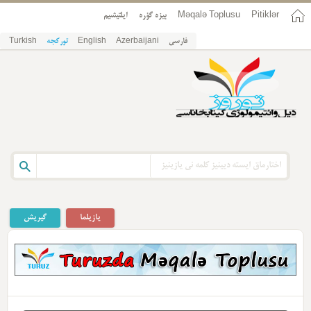
Pitiklər
Məqalə Toplusu
بیزه گؤره
ایلتیشیم
فارسی
Azerbaijani
English
تورکجه
Turkish
یازیلما
گیریش