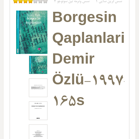
سس لرین سایی
1
سس وئرمه نین سونوجو
4
Borgesin
Qaplanlari-
Demir
Özlü-1997-
165s