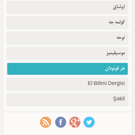
اوشاق
گولمه جه
نوحه
موسیقیمیز
هر قونودان
El Bilimi Dergisi
Şəkil