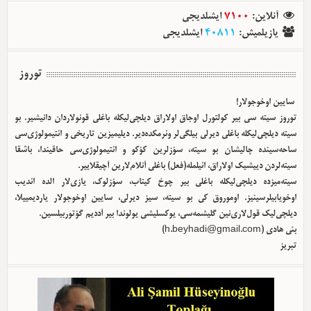
آنلاین
:
7100
ایشلدیجی
یازیلمیش
:
40811
ایشلدیجی
توروز
سایین اوخوجولار!
توروز سیته سی بیر کولتورل اوجاق اولا‌راق دیلچی‌لیکله باغلی قونولاردان دانیشیر. بو
سیته دیلچی‌لیکله باغلی دیرلی بیلگی‌لر وئرمکده‌دیر. دیلیمیزین تاریخی و ائتیمولوژی‌سی
ساحه‌سینده چالیشان بو سیته، سؤزلرین کؤکو و ائتیمولوژی‌سی حاقیندا، باشقا
سیته‌لردن دییشیک اولا‌راق، ائیلمله(فعل) باغلی آنلام‌لارین آچیقلاییر.
سیته‌میزده دیلچی‌لیکله باغلی بیر چوخ کیتاب، سؤزلوک، یازی‌لار الده ائدیب
اوخویابیلرسینیز. اوموروق کی بو سیته، سیز دیرلی، سایین اوخوجولار یاردیمییلا،
دیلچی‌لیک قول‌لاری‌نین گلیشمه‌سی، یوکسلیشی یولوندا بیر آددیم گؤتوربیلسین.
بئی هادی (
h.beyhadi@gmail.com
)
تبریز