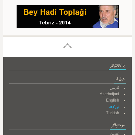
باغلانتیلار
دیل لر
فارسی
Azerbaijani
English
تورکجه
Turkish
مؤحتوالار
کیتابلار