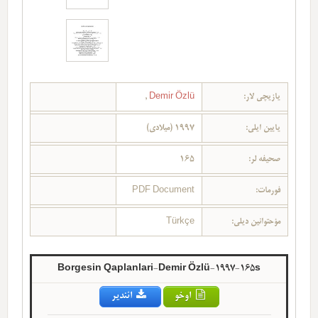
یازیچی لار:
Demir Özlü
,
یایین ایلی:
1997 (میلادی)
صحیفه لر:
165
فورمات:
PDF Document
مؤحتوانین دیلی:
Türkçe
Borgesin Qaplanlari-Demir Özlü-1997-165s
اوخو
ائندیر