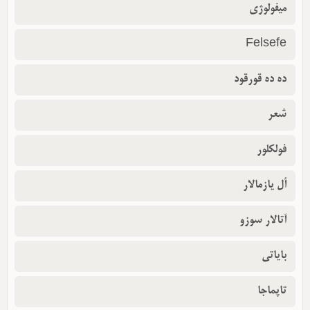
میفولوژی
Felsefe
ده ده قورقود
شعر
فولکلور
أل یازمالار
آتالار سوزو
بایاتی
تاپماجا