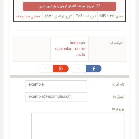
توروز حیاتدا قالماق اوچون، یاردیم ائدین
حجم:
1.36 MB
فورمات :
Pdf
گؤرونتولندی :
597
خطانی بیلدیرمک
ائتیکت لر:
borgesin
qaplanlari
,
demir
,
özlü
0
0
تام آد :*
ایمیل :*
یوروم :*