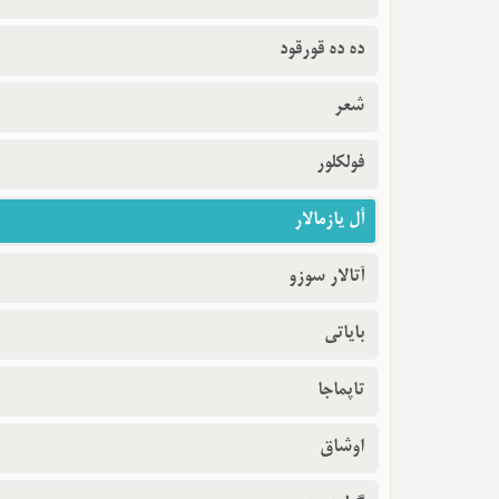
ده ده قورقود
شعر
فولکلور
أل یازمالار
آتالار سوزو
بایاتی
تاپماجا
اوشاق