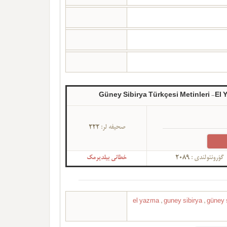
Güney Sibirya Türkçesi Metinleri -El 
222
صحیفه لر:
خطانی بیلدیرمک
2089
گؤرونتولندی :
el yazma
,
guney sibirya
,
güney 