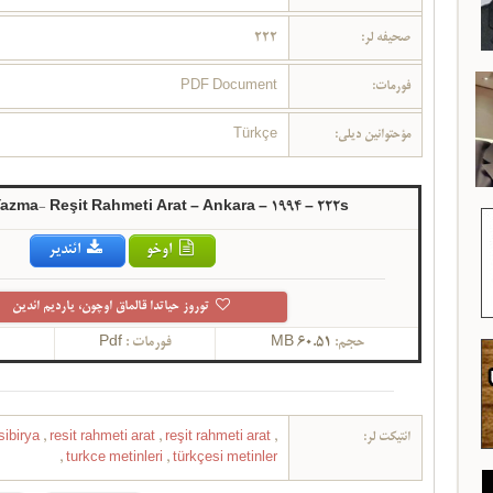
222
صحیفه لر:
PDF Document
فورمات:
Türkçe
مؤحتوانین دیلی:
Yazma- Reşit Rahmeti Arat – Ankara – 1994 – 222s
اوخو
ائندیر
توروز حیاتدا قالماق اوچون، یاردیم ائدین
Pdf
فورمات :
60.51 MB
حجم:
sibirya
,
resit rahmeti arat
,
reşit rahmeti arat
,
ائتیکت لر:
,
turkce metinleri
,
türkçesi metinler