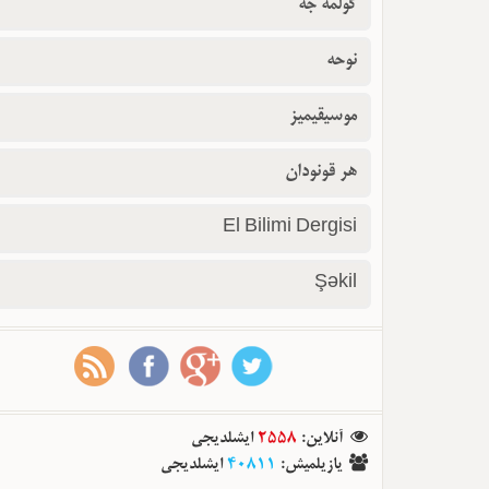
گولمه جه
نوحه
موسیقیمیز
هر قونودان
El Bilimi Dergisi
Şəkil
ایشلدیجی
2558
:
آنلاین
ایشلدیجی
40811
:
یازیلمیش