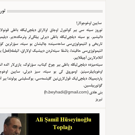
تور
سایین اوخوجولار!
توروز سیته سی بیر کولتورل اوجاق اولا‌راق دیلچی‌لیکله باغلی قونولا
دانیشیر. بو سیته دیلچی‌لیکله باغلی دیرلی بیلگی‌لر وئرمکده‌دیر. دیلیم
تاریخی و ائتیمولوژی‌سی ساحه‌سینده چالیشان بو سیته، سؤزلرین کؤک
ائتیمولوژی‌سی حاقیندا، باشقا سیته‌لردن دییشیک اولا‌راق، ائیلمله(فعل) ب
آنلام‌لارین آچیقلاییر.
سیته‌میزده دیلچی‌لیکله باغلی بیر چوخ کیتاب، سؤزلوک، یازی‌لار الده ا
اوخویابیلرسینیز. اوموروق کی بو سیته، سیز دیرلی، سایین اوخوجو
یاردیمییلا، دیلچی‌لیک قول‌لاری‌نین گلیشمه‌سی، یوکسلیشی یولوندا بیر آ
گؤتوربیلسین.
)
h.beyhadi@gmail.com
بئی هادی (
تبریز