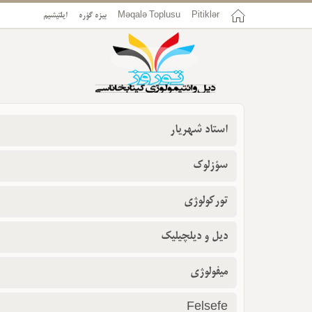
ایلتیشیم
بیزه گؤره
Məqalə Toplusu
Pitiklər
استاد شهریار
سؤزلوک
تورکولوژی
دیل و دیلچیلیک
میفولوژی
Felsefe