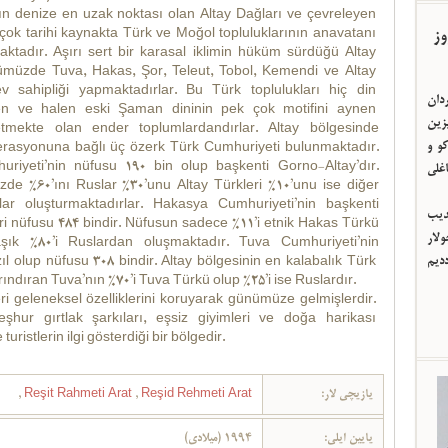
ın denize en uzak noktası olan Altay Dağları ve çevreleyen
وز
 çok tarihi kaynakta Türk ve Moğol topluluklarının anavatanı
aktadır. Aşırı sert bir karasal iklimin hüküm sürdüğü Altay
ümüzde Tuva, Hakas, Şor, Teleut, Tobol, Kemendi ve Altay
ev sahipliği yapmaktadırlar. Bu Türk toplulukları hiç din
ردان
en ve halen eski Şaman dininin pek çok motifini aynen
یزین
mekte olan ender toplumlardandırlar. Altay bölgesinde
و و
asyonuna bağlı üç özerk Türk Cumhuriyeti bulunmaktadır.
riyeti’nin nüfusu 190 bin olup başkenti Gorno-Altay’dır.
اغلی
e %60’ını Ruslar %30’unu Altay Türkleri %10’unu ise diğer
ar oluşturmaktadırlar. Hakasya Cumhuriyeti’nin başkenti
ئدیب
 nüfusu 484 bindir. Nüfusun sadece %11’i etnik Hakas Türkü
لار
ık %80’i Ruslardan oluşmaktadır. Tuva Cumhuriyeti’nin
ددیم
ıl olup nüfusu 308 bindir. Altay bölgesinin en kalabalık Türk
ındıran Tuva’nın %70’i Tuva Türkü olup %25’i ise Ruslardır.
ri geleneksel özelliklerini koruyarak günümüze gelmişlerdir.
hur gırtlak şarkıları, eşsiz giyimleri ve doğa harikası
 turistlerin ilgi gösterdiği bir bölgedir.
,
Reşit Rahmeti Arat
,
Reşid Rehmeti Arat
یازیچی لار:
یایین ایلی:
1994 (میلادی)