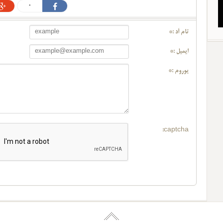
0
تام آد :*
ایمیل :*
یوروم :*
captcha: