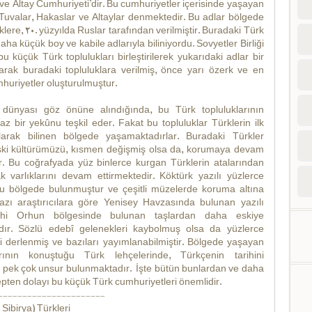
ve Altay Cumhuriyeti’dir. Bu cumhuriyetler içerisinde yaşayan
Tuvalar, Hakaslar ve Altaylar denmektedir. Bu adlar bölgede
ere, 20. yüzyılda Ruslar tarafından verilmiştir. Buradaki Türk
daha küçük boy ve kabile adlarıyla biliniyordu. Sovyetler Birliği
 küçük Türk toplulukları birleştirilerek yukarıdaki adlar bir
larak buradaki topluluklara verilmiş, önce yarı özerk ve en
uriyetler oluşturulmuştur.
dünyası göz önüne alındığında, bu Türk topluluklarının
 az bir yekûnu teşkil eder. Fakat bu topluluklar Türklerin ilk
arak bilinen bölgede yaşamaktadırlar. Buradaki Türkler
eski kültürümüzü, kısmen değişmiş olsa da, korumaya devam
r. Bu coğrafyada yüz binlerce kurgan Türklerin atalarından
k varlıklarını devam ettirmektedir. Köktürk yazılı yüzlerce
u bölgede bulunmuştur ve çeşitli müzelerde koruma altına
Bazı araştırıcılara göre Yenisey Havzasında bulunan yazılı
arihi Orhun bölgesinde bulunan taşlardan daha eskiye
ır. Sözlü edebî gelenekleri kaybolmuş olsa da yüzlerce
 derlenmiş ve bazıları yayımlanabilmiştir. Bölgede yaşayan
rının konuştuğu Türk lehçelerinde, Türkçenin tarihini
 pek çok unsur bulunmaktadır. İşte bütün bunlardan ve daha
pten dolayı bu küçük Türk cumhuriyetleri önemlidir.
----------------------
Sibirya) Türkleri