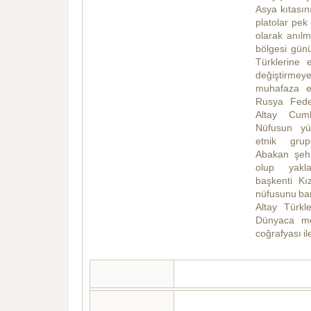
Asya kıtasın
platolar pek
olarak anılm
bölgesi gün
Türklerine 
değiştirmey
muhafaza et
Rusya Feder
Altay Cumhu
Nüfusun yüzd
etnik grupl
Abakan şehri
olup yaklaş
başkenti Kız
nüfusunu bar
Altay Türkle
Dünyaca meş
coğrafyası ile