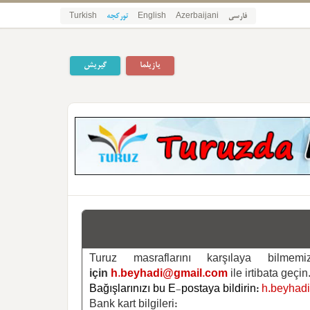
Turkish
تورکجه
English
Azerbaijani
فارسی
یازیلما
گیریش
Turuz masraflarını karşılaya bilm
için
h.beyhadi@gmail.com
ile irtibata geçin
Bağışlarınızı bu E-postaya bildirin:
h.beyhad
Bank kart bilgileri: