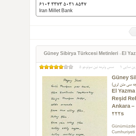
6104 3373 5031 8547
Iran Millet Bank
Güney Sibirya Türkcesi Metinleri -El Y
5
سس وئرمه نین سونوجو
1
ین سایی
Güney Sib
El Yazma
Reşid Re
Ankara –
222s
Günümüzde
Cumhuriyet