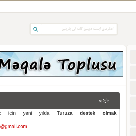
یاردیم
emiz için yeni yılda
Turuza destek olmak
.
i@gmail.com