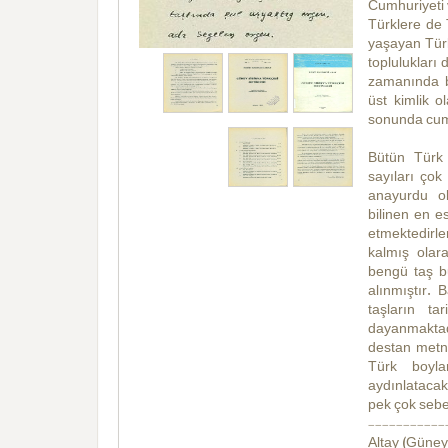
Cumhuriyeti 
Türklere de 
yaşayan Türkl
toplulukları 
zamanında bu
üst kimlik o
sonunda cumh
Bütün Türk 
sayıları çok
anayurdu ol
bilinen en 
etmektedirle
kalmış olara
bengü taş b
alınmıştır. 
taşların t
dayanmaktad
destan metni
Türk boyla
aydınlatacak
pek çok sebe
-----------
Altay (Güney 