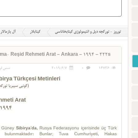
توروز - تورکجه دیل و ائتیمولوژی کیتابخاناسی
کیتابلار
أل یازمالار
azma- Reşid Rehmeti Arat – Ankara – 1994 – 222s
سس لر
2019/6/7
0
14736
irya Türkçesi Metinleri
(گونیی سیبریا تورکجه سی متن لری)
hmeti Arat
 1994
 Güney
Sibirya’da
, Rusya Federasyonu içerisinde üç Türk
i bulunmaktadır: Bunlar; Tuva Cumhuriyeti, Hakas