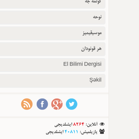
گولمه جه
نوحه
موسیقیمیز
هر قونودان
El Bilimi Dergisi
Şəkil
آنلاین
:
8264
ایشلدیجی
یازیلمیش
:
40811
ایشلدیجی