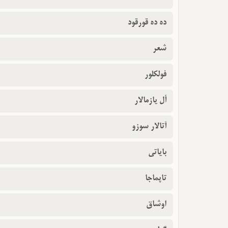
ده ده قورقود
شعر
فولکلور
أل یازمالار
آتالار سوزو
بایاتی
تاپماجا
اوشاق