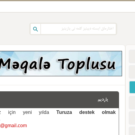
یاردیم
emiz için yeni yılda
Turuza destek olmak
.
i@gmail.com