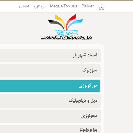
Pitiklər
Məqalə Toplusu
بیزه گؤره
ایلتیشیم
استاد شهریار
سؤزلوک
تورکولوژی
دیل و دیلچیلیک
میفولوژی
Felsefe