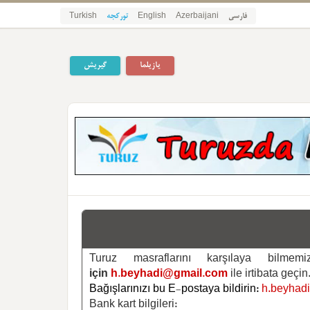
فارسی
Azerbaijani
English
تورکجه
Turkish
یازیلما
گیریش
Turuz masraflarını karşılaya bilm
için
h.beyhadi@gmail.com
ile irtibata geçin
Bağışlarınızı bu E-postaya bildirin:
h.beyhad
Bank kart bilgileri: