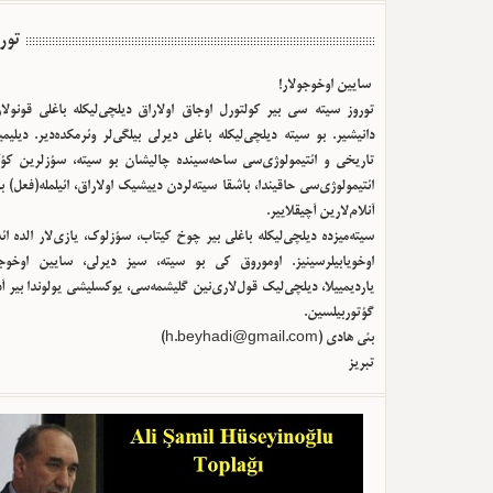
تور
سایین اوخوجولار!
توروز سیته سی بیر کولتورل اوجاق اولا‌راق دیلچی‌لیکله باغلی قونولا
دانیشیر. بو سیته دیلچی‌لیکله باغلی دیرلی بیلگی‌لر وئرمکده‌دیر. دیلیم
تاریخی و ائتیمولوژی‌سی ساحه‌سینده چالیشان بو سیته، سؤزلرین کؤک
ائتیمولوژی‌سی حاقیندا، باشقا سیته‌لردن دییشیک اولا‌راق، ائیلمله(فعل) ب
آنلام‌لارین آچیقلاییر.
سیته‌میزده دیلچی‌لیکله باغلی بیر چوخ کیتاب، سؤزلوک، یازی‌لار الده ا
اوخویابیلرسینیز. اوموروق کی بو سیته، سیز دیرلی، سایین اوخوجو
یاردیمییلا، دیلچی‌لیک قول‌لاری‌نین گلیشمه‌سی، یوکسلیشی یولوندا بیر آ
گؤتوربیلسین.
بئی هادی (
h.beyhadi@gmail.com
)
تبریز