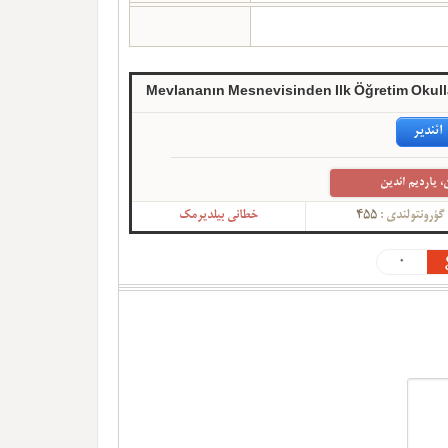
Mevlananın Mesnevisinden Ilk Öğretim Okulla
ائندیر
، یاردیم ائدین
گؤرونتولندی :
455
خطانی بیلدیرمک
0