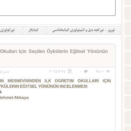
توروز - تورکجه دیل و ائتیمولوژی کیتابخاناسی
کیتابلار
تورکولوژی
Okulları Için Seçilen Öykülerin Eğitsel Yönünün
4501
0
2015/7/25
سس لر
IN MESNEVISINDEN ILK ÖĞRETIM OKULLARI IÇIN
YKÜLERIN EĞITSEL YÖNÜNÜN INCELENMESI
k
Mehmet Akkaya