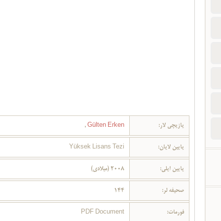
یازیچی لار:
Gülten Erken
,
یایین لایان:
Yüksek Lisans Tezi
یایین ایلی:
2008 (میلادی)
صحیفه لر:
144
فورمات:
PDF Document