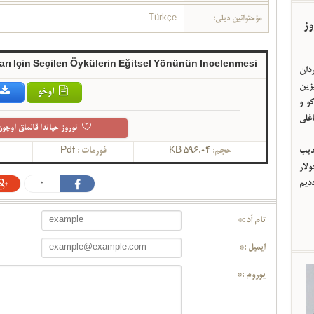
مؤحتوانین دیلی:
Türkçe
وز
rı Için Seçilen Öykülerin Eğitsel Yönünün Incelenmesi
ردان
یزین
اوخو
و و
اغلی
توروز حیاتدا قالماق اوچون
حجم:
596.04 KB
فورمات :
Pdf
ئدیب
لار
ددیم
0
تام آد :*
ایمیل :*
یوروم :*