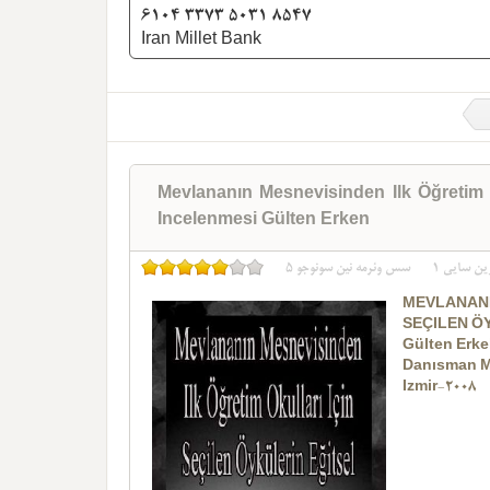
6104 3373 5031 8547
Iran Millet Bank
Mevlananın Mesnevisinden Ilk Öğretim 
Incelenmesi Gülten Erken
ین سایی
1
سس وئرمه نین سونوجو
5
MEVLANAN
SEÇILEN Ö
Gülten Erke
Danısman 
Izmir-2008