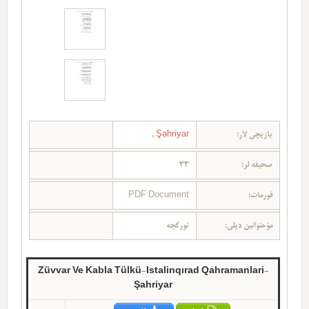
یازیچی لار:
Şəhriyar
,
صحیفه لر:
33
فورمات:
PDF Document
مؤحتوانین دیلی:
تورکجه
Züvvar Ve Kabla Tülkü-Istalinqırad Qahramanlari-
Şahriyar