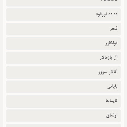
Felsefe
ده ده قورقود
شعر
فولکلور
أل یازمالار
آتالار سوزو
بایاتی
تاپماجا
اوشاق