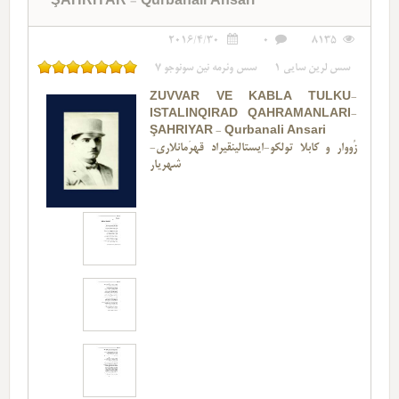
ŞAHRIYAR - Qurbanali Ansari
2016/4/30
0
8135
سس لرین سایی
1
سس وئرمه نین سونوجو
7
ZÜVVAR VE KABLA TÜLKÜ-
ISTALINQIRAD QAHRAMANLARI-
ŞAHRIYAR - Qurbanali Ansari
زُووار و کابلا تولکو-ایستالینقیراد قهرَمانلاری-
شهریار