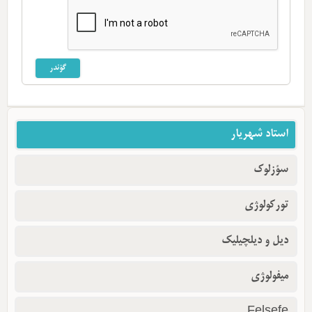
استاد شهریار
سؤزلوک
تورکولوژی
دیل و دیلچیلیک
میفولوژی