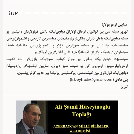
توروز
سایین اوخوجولار!
توروز سیته سی بیر کولتورل اوجاق اولا‌راق دیلچی‌لیکله باغلی قونولاردان دانیشیر. بو
سیته دیلچی‌لیکله باغلی دیرلی بیلگی‌لر وئرمکده‌دیر. دیلیمیزین تاریخی و ائتیمولوژی‌سی
ساحه‌سینده چالیشان بو سیته، سؤزلرین کؤکو و ائتیمولوژی‌سی حاقیندا، باشقا
سیته‌لردن دییشیک اولا‌راق، ائیلمله(فعل) باغلی آنلام‌لارین آچیقلاییر.
سیته‌میزده دیلچی‌لیکله باغلی بیر چوخ کیتاب، سؤزلوک، یازی‌لار الده ائدیب
اوخویابیلرسینیز. اوموروق کی بو سیته، سیز دیرلی، سایین اوخوجولار یاردیمییلا،
دیلچی‌لیک قول‌لاری‌نین گلیشمه‌سی، یوکسلیشی یولوندا بیر آددیم گؤتوربیلسین.
بئی هادی (
h.beyhadi@gmail.com
)
تبریز