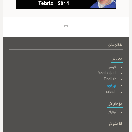
باغلانتیلار
دیل لر
فارسی
Azerbaijani
English
تورکجه
Turkish
مؤحتوالار
کیتابلار
آنا مئنولار