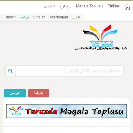
Pitiklər
Məqalə Toplusu
بیزه گؤره
ایلتیشیم
فارسی
Azerbaijani
English
تورکجه
Turkish
یازیلما
گیریش