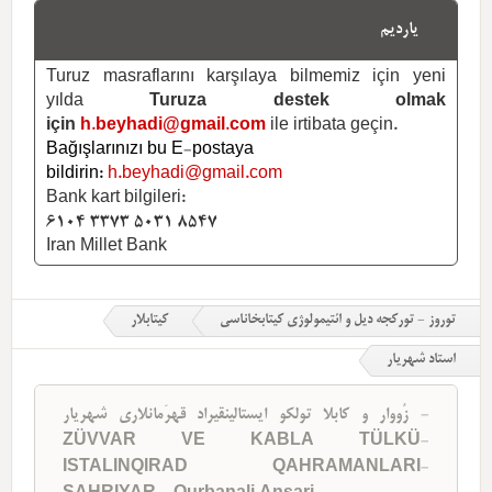
یاردیم
Turuz masraflarını karşılaya bilmemiz için yeni
yılda
Turuza destek olmak
için
h.beyhadi@gmail.com
ile irtibata geçin.
Bağışlarınızı bu E-postaya
bildirin:
h.beyhadi@gmail.com
Bank kart bilgileri:
6104 3373 5031 8547
Iran Millet Bank
توروز - تورکجه دیل و ائتیمولوژی کیتابخاناسی
کیتابلار
استاد شهریار
زُووار و کابلا تولکو ایستالینقیراد قهرَمانلاری شهریار -
ZÜVVAR VE KABLA TÜLKÜ-
ISTALINQIRAD QAHRAMANLARI-