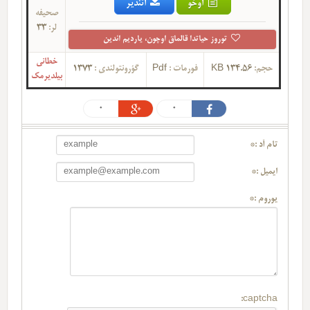
اوخو
ائندیر
صحیفه
لر:
33
توروز حیاتدا قالماق اوچون، یاردیم ائدین
خطانی
حجم:
134.56 KB
فورمات :
Pdf
گؤرونتولندی :
1373
بیلدیرمک
0
0
تام آد :*
ایمیل :*
یوروم :*
captcha: