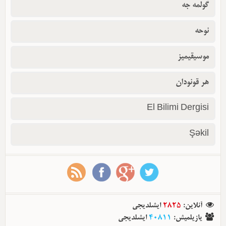
گولمه جه
نوحه
موسیقیمیز
هر قونودان
El Bilimi Dergisi
Şəkil
آنلاین
:
2825
ایشلدیجی
یازیلمیش
:
40811
ایشلدیجی