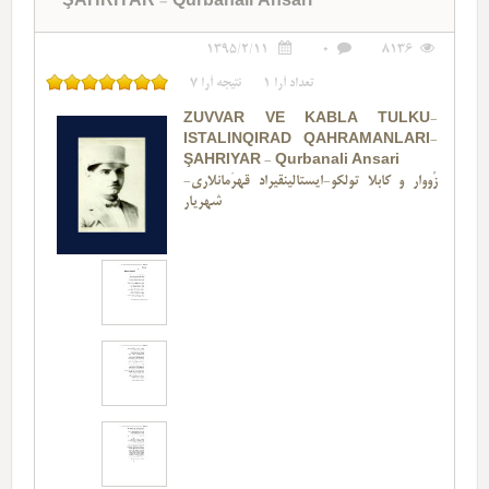
ŞAHRIYAR - Qurbanali Ansari
1395/2/11
0
8136
تعداد آرا
1
نتیجه آرا
7
ZÜVVAR VE KABLA TÜLKÜ-
ISTALINQIRAD QAHRAMANLARI-
ŞAHRIYAR - Qurbanali Ansari
زُووار و کابلا تولکو-ایستالینقیراد قهرَمانلاری-
شهریار