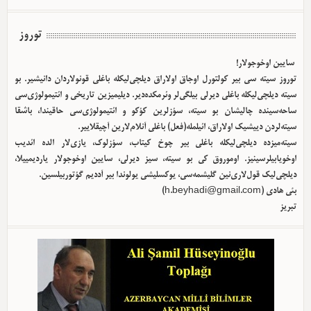
توروز
سایین اوخوجولار!
توروز سیته سی بیر کولتورل اوجاق اولا‌راق دیلچی‌لیکله باغلی قونولاردان دانیشیر. بو
سیته دیلچی‌لیکله باغلی دیرلی بیلگی‌لر وئرمکده‌دیر. دیلیمیزین تاریخی و ائتیمولوژی‌سی
ساحه‌سینده چالیشان بو سیته، سؤزلرین کؤکو و ائتیمولوژی‌سی حاقیندا، باشقا
سیته‌لردن دییشیک اولا‌راق، ائیلمله(فعل) باغلی آنلام‌لارین آچیقلاییر.
سیته‌میزده دیلچی‌لیکله باغلی بیر چوخ کیتاب، سؤزلوک، یازی‌لار الده ائدیب
اوخویابیلرسینیز. اوموروق کی بو سیته، سیز دیرلی، سایین اوخوجولار یاردیمییلا،
دیلچی‌لیک قول‌لاری‌نین گلیشمه‌سی، یوکسلیشی یولوندا بیر آددیم گؤتوربیلسین.
بئی هادی (
h.beyhadi@gmail.com
)
تبریز