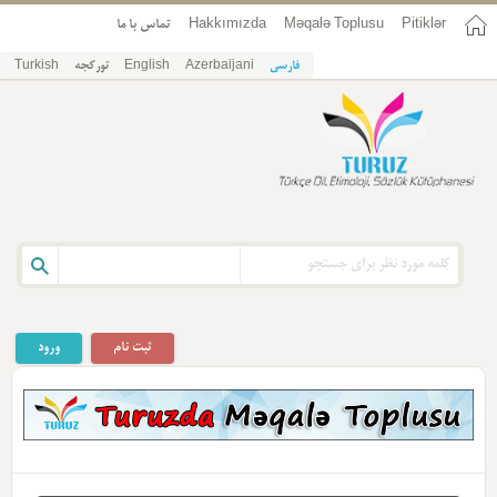
Pitiklər
Məqalə Toplusu
Hakkımızda
تماس با ما
فارسی
Azerbaijani
English
تورکجه
Turkish
ثبت نام
ورود