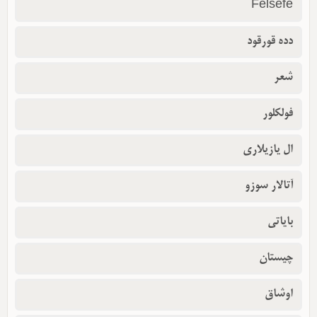
Felsefe
دده قورقود
شعر
فولکلور
ال یازیلاری
آتالار سوزو
بایاتی
چیستان
اوشاق