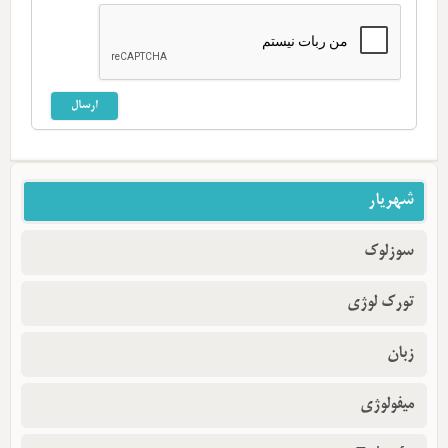
شهریار
سوزلوک
تورک لوژی
زبان
میفولوژی