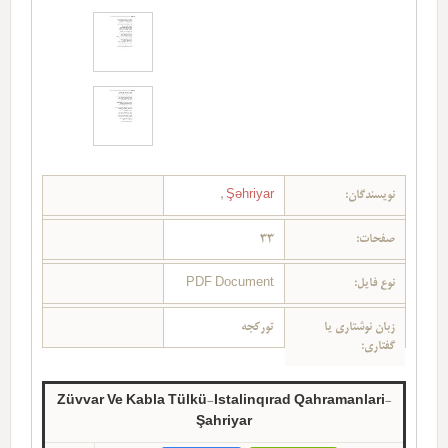
نویسندگان:
Şəhriyar
,
صفحات:
33
نوع فایل:
PDF Document
زبان نوشتاری یا
تورکجه
گفتاری:
Züvvar Ve Kabla Tülkü-Istalinqırad Qahramanlari-
Şahriyar