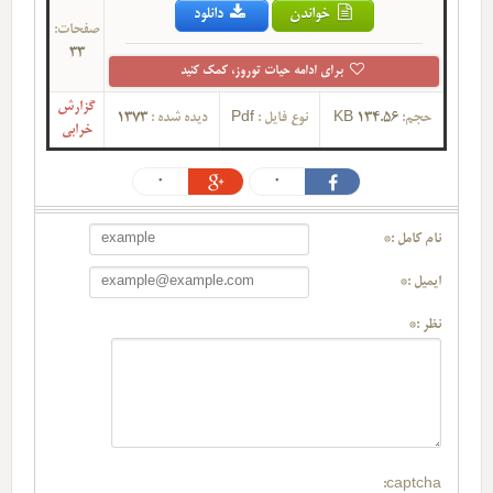
خواندن
دانلود
صفحات:
33
برای ادامه حیات توروز، کمک کنید
گزارش
حجم:
134.56 KB
نوع فایل :
Pdf
دیده شده :
1373
خرابی
0
0
نام کامل :*
ایمیل :*
نظر :*
captcha: