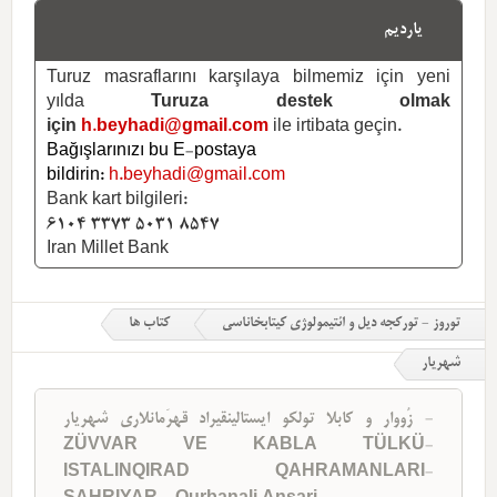
یاردیم
Turuz masraflarını karşılaya bilmemiz için yeni
yılda
Turuza destek olmak
için
h.beyhadi@gmail.com
ile irtibata geçin.
Bağışlarınızı bu E-postaya
bildirin:
h.beyhadi@gmail.com
Bank kart bilgileri:
6104 3373 5031 8547
Iran Millet Bank
توروز - تورکجه دیل و ائتیمولوژی کیتابخاناسی
کتاب ها
شهریار
زُووار و کابلا تولکو ایستالینقیراد قهرَمانلاری شهریار -
ZÜVVAR VE KABLA TÜLKÜ-
ISTALINQIRAD QAHRAMANLARI-