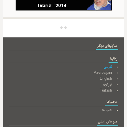
سایتهای دیگر
زبانها
فارسی
Azerbaijani
English
تورکجه
Turkish
محتواها
کتاب ها
منو های اصلی