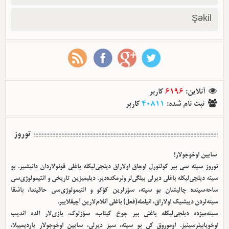
Şəkil
کاربر
6196
:
آنلاین
کاربر
40811
:
ثبت نام شده
توروز
سایین اوخوجولار!
توروز سیته سی بیر کولتورل اوجاق اولا‌راق دیلچی‌لیکله باغلی قونولاردان دانیشیر. بو
سیته دیلچی‌لیکله باغلی دیرلی بیلگی‌لر وئرمکده‌دیر. دیلیمیزین تاریخی و ائتیمولوژی‌سی
ساحه‌سینده چالیشان بو سیته، سؤزلرین کؤکو و ائتیمولوژی‌سی حاقیندا، باشقا
سیته‌لردن دییشیک اولا‌راق، ائیلمله(فعل) باغلی آنلام‌لارین آچیقلاییر.
سیته‌میزده دیلچی‌لیکله باغلی بیر چوخ کیتاب، سؤزلوک، یازی‌لار الده ائدیب
اوخویابیلرسینیز. اوموروق کی بو سیته، سیز دیرلی، سایین اوخوجولار یاردیمییلا،