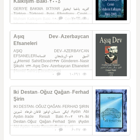
Kalkışım-Baki-2005
GERIYE BAKMA IXTIYAR گئریه باخما ایختیار
Türkiye Türkcesi Ilyas Efendiyev Çeviri-
0
7033
Muhsin Kalkışım Baki-2005 Geriye Bakma
Ixtiyar-Türkiye Türkcesi -ruman-Ilyas
Efendiyev-Çeviri-Muhsin ...
Aşıq Dev-Azerbaycan
Efsaneleri
AŞIQ DEV-AZERBAYCAN
EFSANELERIآشیق دئو-آزربایجان افسانه
لریHemid SahirEbced1377 Gönderen-Nasir
Şikuhi 132-Aşıq Dev-Azerbaycan Efsaneleri
(Hemid Sahir) (Ebced) (1377)
0
10691
Iki Destan-Oğuz Qağan-Ferhad
Şirin
IKI DESTAN-OĞUZ QAĞAN-FERHAD ŞIRIN
ایکی دستان-اوغوز قاغان-فرهاد شیرین Aydın Abi
Aydın-Irade Resuli Baki-2002 131-Iki
Destan-Oğuz Qağan-Ferhad Şirin (Aydın
Abi Aydın-Irade Resuli) (Baki-2002)
0
6047