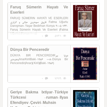
Faruq Sümerin Hayatı Ve
Eserleri
FARUQ SÜMERIN HAYATI VE ESERLERI
فاروق سومئرین حیاتی و اثرلری Fatma Uğurlu
Danışman-Yaşar Bedirhan Konya 2005 133-
Faruq Sümerin Hayatı Ve Eserleri (Fatma
Uğurlu) (Konya 2005)
0
5721
Dünya Bir Penceredir
DÜNYA BIR PENCEREDIRدونیا بیر
پَنجَره‌دیرAnarKirilBaki-1986 008-Dünya Bir
Penceredir(Anar)( Kiril)(Baki-1986)
0
7679
Geriye Bakma Ixtiyar-Türkiye
Türkcesi -ruman-Ilyas
Efendiyev-Çeviri-Muhsin