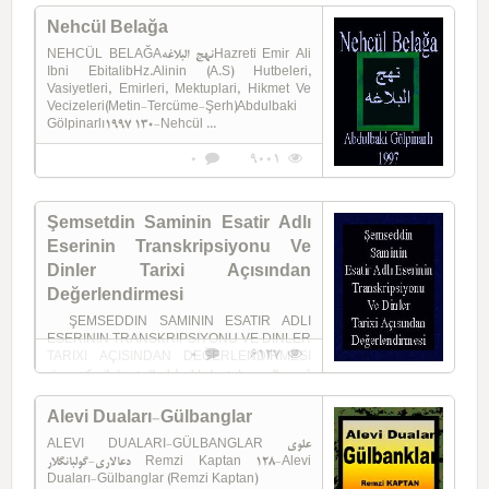
Nehcül Belağa
NEHCÜL BELAĞAنهج البلاغهHazreti Emir Ali
Ibni EbitalibHz.Alinin (A.S) Hutbeleri,
Vasiyetleri, Emirleri, Mektuplari, Hikmet Ve
Vecizeleri(Metin-Tercüme-Şerh)Abdulbaki
Gölpinarlı1997 130-Nehcül ...
0
9001
Şemsetdin Saminin Esatir Adlı
Eserinin Transkripsiyonu Ve
Dinler Tarixi Açısından
Değerlendirmesi
ŞEMSEDDIN SAMININ ESATIR ADLI
ESERININ TRANSKRIPSIYONU VE DINLER
0
6127
TARIXI AÇISINDAN DEĞERLENDIRMESI
شمس الدین سامینین اساطیر آدلی اثرینین تیرانسکریپسیونو
و دینلر تاریخی آچیسیندان ده غرلندیرمه سی Ali ...
Alevi Duaları-Gülbanglar
ALEVI DUALARI-GÜLBANGLAR علوی
دعا‌لاری-گولبانگلار Remzi Kaptan 128-Alevi
Duaları-Gülbanglar (Remzi Kaptan)