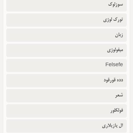
سوزلوک
تورک لوژی
زبان
میفولوژی
Felsefe
دده قورقود
شعر
فولکلور
ال یازیلاری