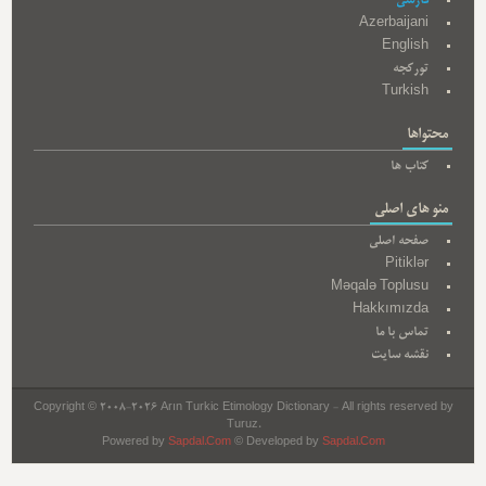
فارسی
Azerbaijani
English
تورکجه
Turkish
محتواها
کتاب ها
منو های اصلی
صفحه اصلی
Pitiklər
Məqalə Toplusu
Hakkımızda
تماس با ما
نقشه سایت
Copyright © 2008-2026 Arın Turkic Etimology Dictionary - All rights reserved by
Turuz.
Powered by
Sapdal.Com
© Developed by
Sapdal.Com