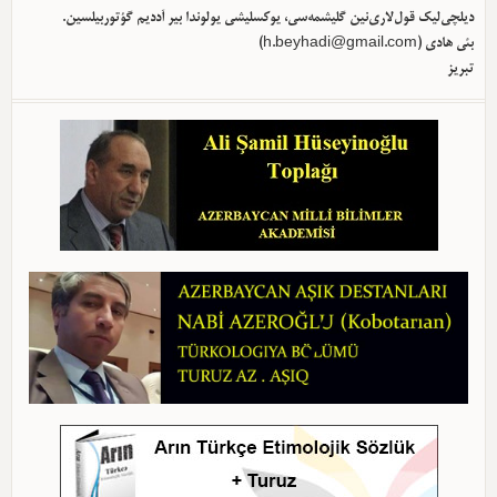
دیلچی‌لیک قول‌لاری‌نین گلیشمه‌سی، یوکسلیشی یولوندا بیر آددیم گؤتوربیلسین.
)
h.beyhadi@gmail.com
بئی هادی (
تبریز