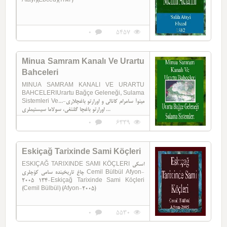
Atayi)(Ebced)(1383)
0
5457
Minua Samram Kanalı Ve Urartu
Bahceleri
MINUA SAMRAM KANALI VE URARTU
BAHCELERIUrartu Bağçe Geleneği, Sulama
Sistemleri Ve...مینوآ سامرام کانا‌لی و اورارتو باغچلاري-
اورارتو باغچا گلنئغی، سولاما سیستيملری ...
0
6339
Eskiçağ Tarixinde Sami Köçleri
ESKIÇAĞ TARIXINDE SAMI KÖÇLERI اسکی
چاغ تاریخینده سامی کؤچلری Cemil Bülbül Afyon-
2005 134-Eskiçağ Tarixinde Sami Köçleri
(Cemil Bülbül) (Afyon-2005)
0
5530