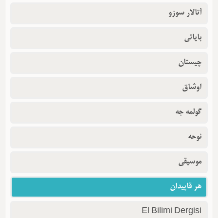
آتالار سوزو
بایاتی
چیستان
اوشاق
گولمه جه
نوحه
موسیقی
هر قاپیدان
El Bilimi Dergisi