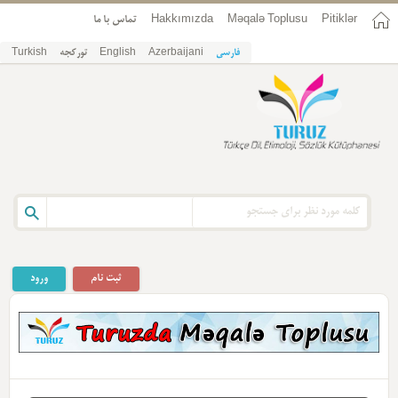
تماس با ما
Hakkımızda
Məqalə Toplusu
Pitiklər
Turkish
تورکجه
English
Azerbaijani
فارسی
ثبت نام
ورود