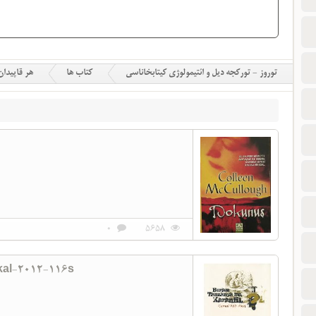
توروز - تورکجه دیل و ائتیمولوژی کیتابخاناسی
کتاب ها
هر قاپیدان
0
5658
kal-2012-116s