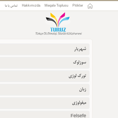
تماس با ما
Hakkımızda
Məqalə Toplusu
Pitiklər
شهریار
سوزلوک
تورک لوژی
زبان
میفولوژی
Felsefe