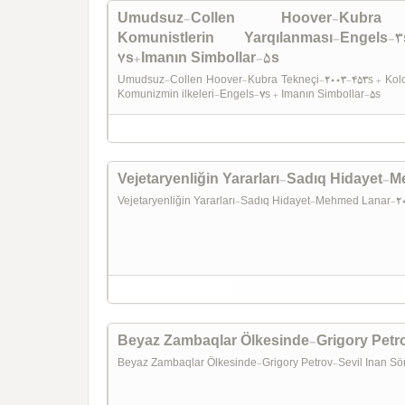
Umudsuz-Collen Hoover-Kubra Te
Komunistlerin Yarqılanması-Engels-3
7s+Imanın Simbollar-5s
Umudsuz-Collen Hoover-Kubra Tekneçi-2003-453s + Kolo
Komunizmin ilkeleri-Engels-7s + Imanın Simbollar-5s
Vejetaryenliğin Yararları-Sadıq Hidayet
Vejetaryenliğin Yararları-Sadıq Hidayet-Mehmed Lanar-
Beyaz Zambaqlar Ölkesinde-Grigory Petr
Beyaz Zambaqlar Ölkesinde-Grigory Petrov-Sevil Inan 