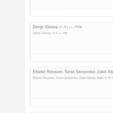
Dergi-Güneş-6-2000-47s
Dergi-Güneş-6-2000-47s
Ekizler Ressam-Taras Şevçenko-Zakir A
Ekizler Ressam-Taras Şevçenko-Zakir Abbas-Baki-2014