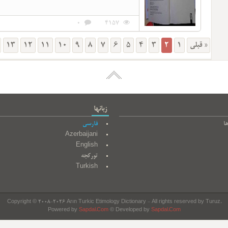
0
4157
13
12
11
10
9
8
7
6
5
4
3
2
1
« قبلی
زبانها
ا
فارسی
Azerbaijani
English
تورکجه
Turkish
Copyright © 2008-2026 Arın Turkic Etimology Dictionary - All rights reserved by Turuz.
Powered by
Sapdal.Com
© Developed by
Sapdal.Com