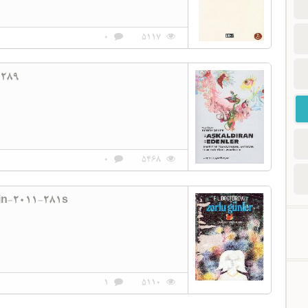
0
5117
-289
0
5468
in-2011-281s
1
5110