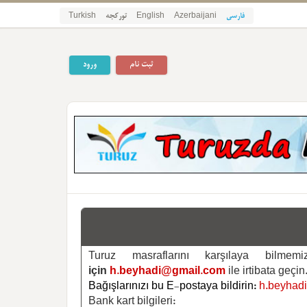
Turkish
تورکجه
English
Azerbaijani
فارسی
ثبت نام
ورود
Turuz masraflarını karşılaya bilm
için
h.beyhadi@gmail.com
ile irtibata geçin
Bağışlarınızı bu E-postaya bildirin:
h.beyhad
Bank kart bilgileri: