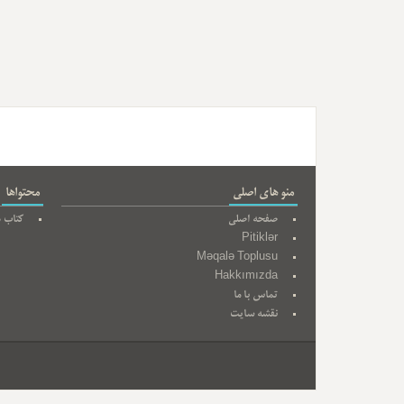
منو های اصلی
محتواها
صفحه اصلی
کتاب ه
Pitiklər
Məqalə Toplusu
Hakkımızda
تماس با ما
نقشه سایت