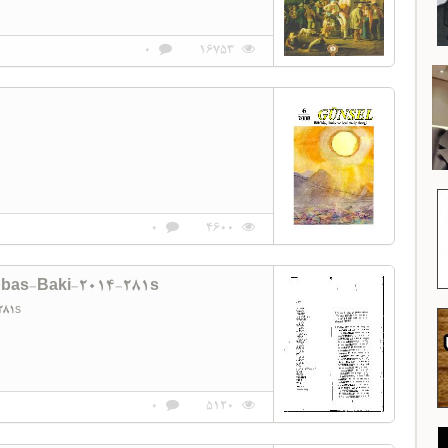
0
16753
0
4600
bbas-Baki-2014-281s
-281s
0
5120