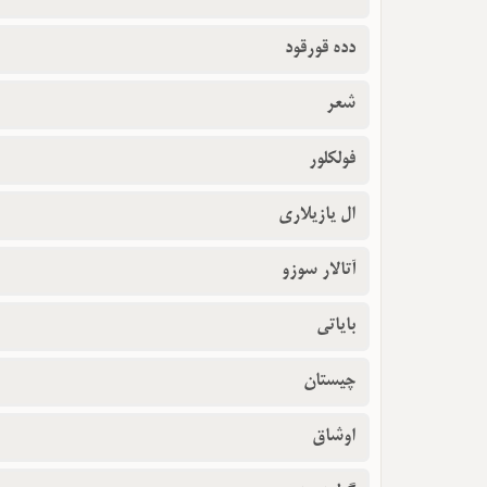
دده قورقود
شعر
فولکلور
ال یازیلاری
آتالار سوزو
بایاتی
چیستان
اوشاق