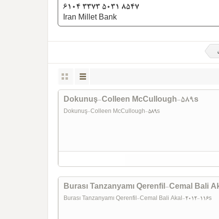
6104 3373 5031 8547
Iran Millet Bank
Dokunuş-Colleen McCullough-589s
Dokunuş-Colleen McCullough-589s
Burası Tanzanyamı Qerenfil-Cemal Bali A
Burası Tanzanyamı Qerenfil-Cemal Bali Akal-2012-116s