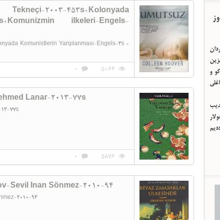
kneçi-2003-453s+Kolonyada
وز
s+Komunizmin ilkeleri-Engels-
nyada Komunistlerin Yarqılanması-Engels-3s +
ردان
یزین
0
5064
و و
اغلی
-Mehmed Lanar-2013-77s
ئدیب
2013-77s
لار
ددیم
0
5876
ov-Sevil Inan Sönmez-2010-94
Sönmez-2010-94