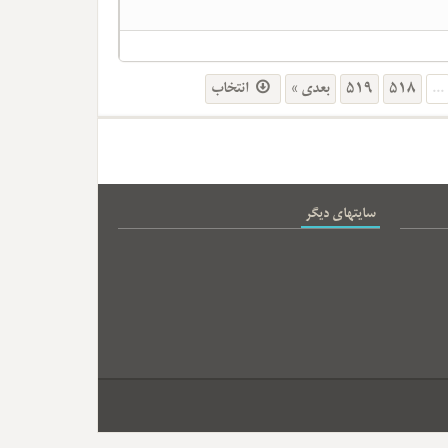
انتخاب
بعدی »
519
518
...
سایتهای دیگر