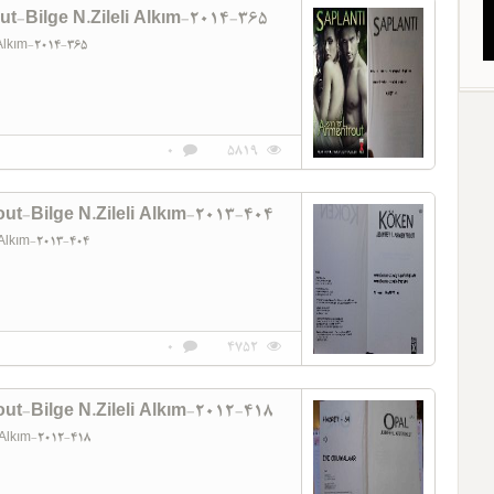
ut-Bilge N.Zileli Alkım-2014-365
i Alkım-2014-365
0
5819
ut-Bilge N.Zileli Alkım-2013-404
i Alkım-2013-404
0
4752
ut-Bilge N.Zileli Alkım-2012-418
i Alkım-2012-418