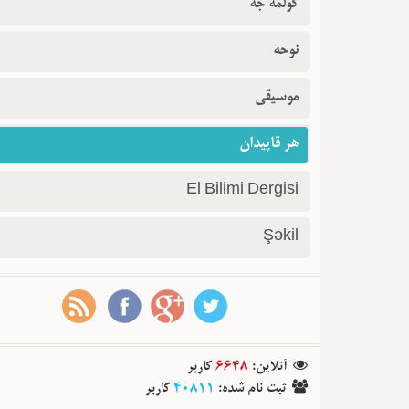
گولمه جه
نوحه
موسیقی
هر قاپیدان
El Bilimi Dergisi
Şəkil
کاربر
6648
:
آنلاین
کاربر
40811
:
ثبت نام شده