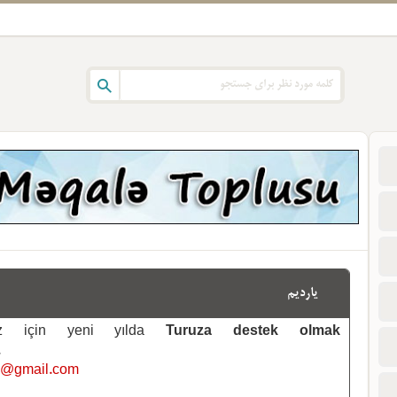
یاردیم
emiz için yeni yılda
Turuza destek olmak
.
i@gmail.com