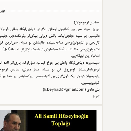
تور
سایین اوخوجولار!
توروز سیته سی بیر کولتورل اوجاق اولا‌راق دیلچی‌لیکله باغلی قونولا
دانیشیر. بو سیته دیلچی‌لیکله باغلی دیرلی بیلگی‌لر وئرمکده‌دیر. دیلیم
تاریخی و ائتیمولوژی‌سی ساحه‌سینده چالیشان بو سیته، سؤزلرین کؤک
ائتیمولوژی‌سی حاقیندا، باشقا سیته‌لردن دییشیک اولا‌راق، ائیلمله(فعل) ب
آنلام‌لارین آچیقلاییر.
سیته‌میزده دیلچی‌لیکله باغلی بیر چوخ کیتاب، سؤزلوک، یازی‌لار الده ا
اوخویابیلرسینیز. اوموروق کی بو سیته، سیز دیرلی، سایین اوخوجو
یاردیمییلا، دیلچی‌لیک قول‌لاری‌نین گلیشمه‌سی، یوکسلیشی یولوندا بیر آ
گؤتوربیلسین.
)
h.beyhadi@gmail.com
بئی هادی (
تبریز