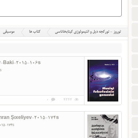
توروز - تورکجه دیل و ائتیمولوژی کیتابخاناسی
کتاب ها
موسیقی
ev-Baki-2015-106s
6s
0
4244
mran Şıxeliyev-2015-174s
2015-174s