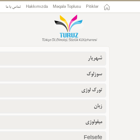
تماس با ما
Hakkımızda
Məqalə Toplusu
Pitiklər
شهریار
سوزلوک
تورک لوژی
زبان
میفولوژی
Felsefe