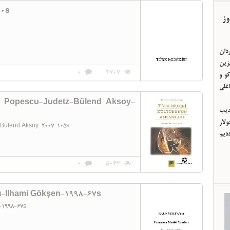
10s
">
ردان
یزین
0
4707
و و
اغلی
ia Popescu-Judetz-Bülend Aksoy-
ئدیب
لار
z-Bülend Aksoy-2007-105s
ددیم
0
5043
rı-Ilhami Gökşen-1998-67s
n-1998-67s