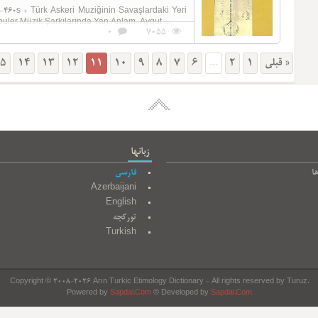
60s + Türk Askeri Muziğinin Savaşlardaki Yeri
uler Müzik Şarkılarında Yan Anlam-Ayqut ...
0
7055
5
14
13
12
11
10
9
8
7
6
...
2
1
« قبلی
زبانها
ا
فارسی
Azerbaijani
English
تورکجه
Turkish
Copyright © 2008-2026 Arın Turkic Etimology Dictionary - All rights reserved by Turuz.
Powered by
Sapdal.Com
© Developed by
Sapdal.Com