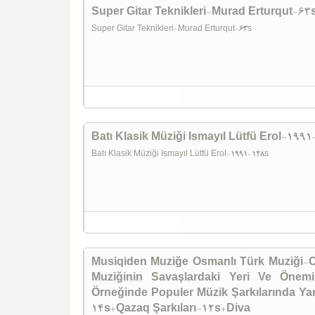
Super Gitar Teknikleri-Murad Erturqut-63
Super Gitar Teknikleri-Murad Erturqut-63s
Batı Klasik Müziği Ismayıl Lütfü Erol-199
Batı Klasik Müziği Ismayıl Lütfü Erol-1991-128s
Musiqiden Muziğe Osmanlı Türk Muziği-
Muziğinin Savaşlardaki Yeri Ve Önemi
Örneğinde Populer Müzik Şarkılarında Y
14s+Qazaq Şarkıları-12s+Diva