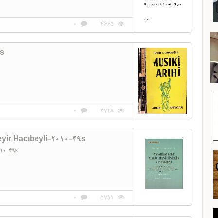
0
4665
7s
0
4738
eyir Hacıbeyli-2010-49s
2010-49s
0
5751