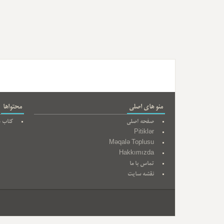
منو های اصلی
محتواها
صفحه اصلی
کتاب ه
Pitiklər
Məqalə Toplusu
Hakkımızda
تماس با ما
نقشه سایت