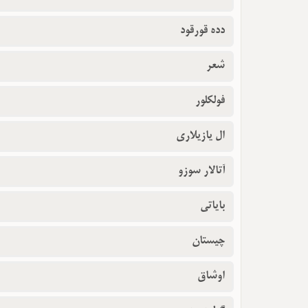
دده قورقود
شعر
فولکلور
ال یازیلاری
آتالار سوزو
بایاتی
چیستان
اوشاق