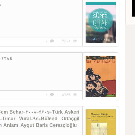
s
0
4601
1-128s
0
5269
Cem Behar-2008-460s+Türk Askeri
-Timur Vural-9s+Bülend Ortaçgil
an Anlam-Ayqut Baris Cerezçioğlu-