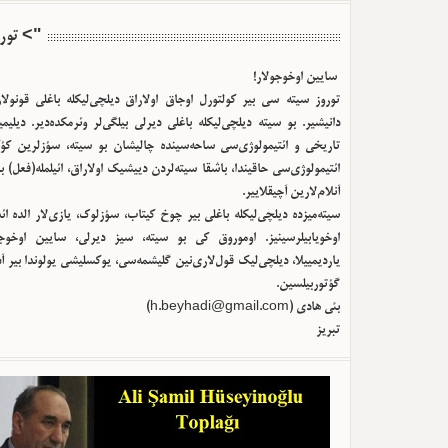
 توروز
سایین اوخوجولار!
توروز سیته سی بیر کولتورل اوجاق اولا‌راق دیلچی‌لیکله باغلی قونولا
دانیشیر. بو سیته دیلچی‌لیکله باغلی دیرلی بیلگی‌لر وئرمکده‌دیر. دیلیم
تاریخی و ائتیمولوژی‌سی ساحه‌سینده چالیشان بو سیته، سؤزلرین کؤک
ائتیمولوژی‌سی حاقیندا، باشقا سیته‌لردن دییشیک اولا‌راق، ائیلمله(فعل) ب
آنلام‌لارین آچیقلاییر.
سیته‌میزده دیلچی‌لیکله باغلی بیر چوخ کیتاب، سؤزلوک، یازی‌لار الده ا
اوخویابیلرسینیز. اوموروق کی بو سیته، سیز دیرلی، سایین اوخوجو
یاردیمییلا، دیلچی‌لیک قول‌لاری‌نین گلیشمه‌سی، یوکسلیشی یولوندا بیر آ
گؤتوربیلسین.
)
h.beyhadi@gmail.com
بئی هادی (
تبریز