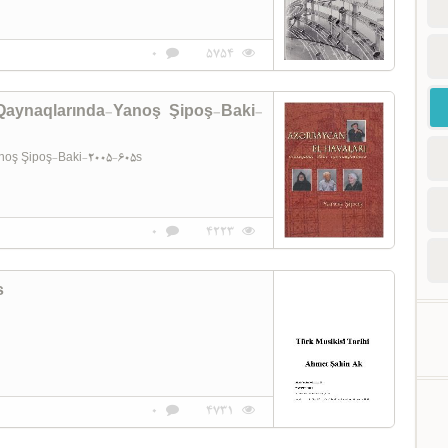
0
5754
 Qaynaqlarında-Yanoş Şipoş-Baki-
Yanoş Şipoş-Baki-2005-605s
0
4223
s
0
4731