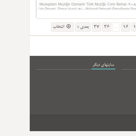
Musiqiden Muziğe Osmanlı Türk Muziği-Cem Behar-2008-4
Ve Önemi-Timur Vural-9s + Bülend Ortaçgil Örneğinde Pop
انتخاب
بعدی »
37
36
...
16
1
سایتهای دیگر