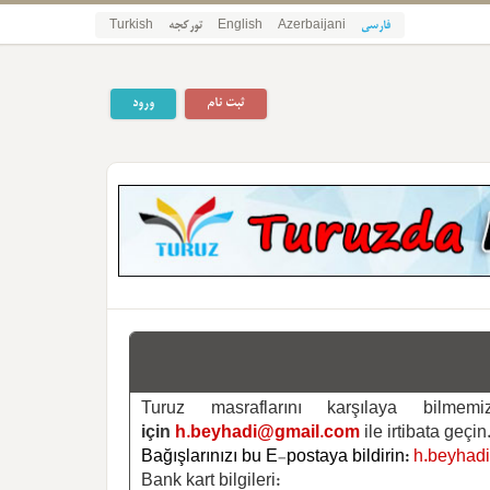
Turkish
تورکجه
English
Azerbaijani
فارسی
ثبت نام
ورود
Turuz masraflarını karşılaya bilm
için
h.beyhadi@gmail.com
ile irtibata geçin
Bağışlarınızı bu E-postaya bildirin:
h.beyhad
Bank kart bilgileri: