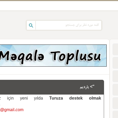
"> یاردیم
emiz için yeni yılda
Turuza destek olmak
.
i@gmail.com