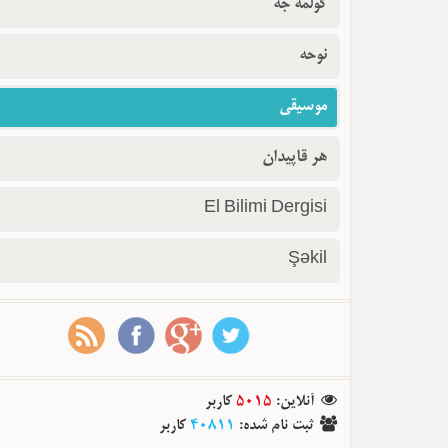
گولمه جه
نوحه
موسیقی
هر قاپیدان
El Bilimi Dergisi
Şəkil
کاربر
5015
:
آنلاین
کاربر
40811
:
ثبت نام شده