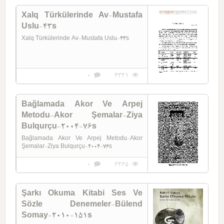
Xalq Türkülerinde Av-Mustafa
Uslu-43s
Xalq Türkülerinde Av-Mustafa Uslu-43s
0
4321
Bağlamada Akor Ve Arpej
Metodu-Akor Şemalar-Ziya
Bulqurçu-2004-76s
Bağlamada Akor Ve Arpej Metodu-Akor
Şemalar-Ziya Bulqurçu-2004-76s
0
6265
Şarkı Okuma Kitabi Ses Ve
Sözle Denemeler-Bülend
Somay-2010-151s