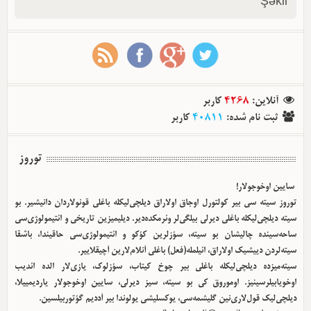
Şəkil
کاربر
4268
:
آنلاین
کاربر
40811
:
ثبت نام شده
توروز
سایین اوخوجولار!
توروز سیته سی بیر کولتورل اوجاق اولا‌راق دیلچی‌لیکله باغلی قونولاردان دانیشیر. بو
سیته دیلچی‌لیکله باغلی دیرلی بیلگی‌لر وئرمکده‌دیر. دیلیمیزین تاریخی و ائتیمولوژی‌سی
ساحه‌سینده چالیشان بو سیته، سؤزلرین کؤکو و ائتیمولوژی‌سی حاقیندا، باشقا
سیته‌لردن دییشیک اولا‌راق، ائیلمله(فعل) باغلی آنلام‌لارین آچیقلاییر.
سیته‌میزده دیلچی‌لیکله باغلی بیر چوخ کیتاب، سؤزلوک، یازی‌لار الده ائدیب
اوخویابیلرسینیز. اوموروق کی بو سیته، سیز دیرلی، سایین اوخوجولار یاردیمییلا،
دیلچی‌لیک قول‌لاری‌نین گلیشمه‌سی، یوکسلیشی یولوندا بیر آددیم گؤتوربیلسین.