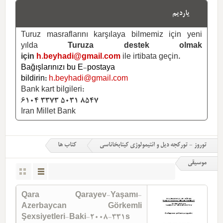
یاردیم
Turuz masraflarını karşılaya bilmemiz için yeni
yılda
Turuza destek olmak
için
h.beyhadi@gmail.com
ile irtibata geçin.
Bağışlarınızı bu E-postaya
bildirin:
h.beyhadi@gmail.com
Bank kart bilgileri:
6104 3373 5031 8547
Iran Millet Bank
توروز - تورکجه دیل و ائتیمولوژی کیتابخاناسی
کتاب ها
موسیقی
Qara Qarayev-Yaşamı-
Azerbaycan Görkemli
Şexsiyetleri-Baki-2008-331s