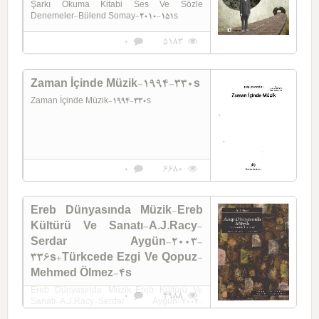
Şarkı Okuma Kitabi Ses Ve Sözle
Denemeler-Bülend Somay-2010-151s
0
5183
Zaman İçinde Müzik-1994-330s
Zaman İçinde Müzik-1994-330s
0
6680
Ereb Dünyasında Müzik-Ereb
Kültürü Ve Sanatı-A.J.Racy-
Serdar Aygün-2003-
336s+Türkcede Ezgi Ve Qopuz-
Mehmed Ölmez-4s
Ereb Dünyasında Müzik-Ereb Kültürü Ve
0
4988
Sanatı-A.J.Racy-Serdar Aygün-2003-
336s+Türkcede Ezgi Ve Qopuz-Mehmed