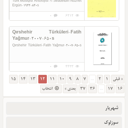
Türk Musiqisi Antolojisi-1-Seadetdin Nüzhet
Ergün-1942-840s
0
6212
Qırshehir Türküleri-Fatih
Yağmur-2007-650s
Qırshehir Türküleri-Fatih Yağmur-2007-650s
0
4423
15
14
13
12
11
10
9
8
7
...
2
1
« قبلی
انتخاب
بعدی »
37
36
...
17
16
شهریار
سوزلوک