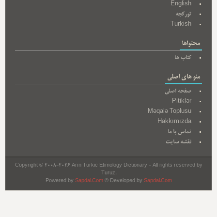
English
تورکجه
Turkish
محتواها
کتاب ها
منو های اصلی
صفحه اصلی
Pitiklər
Məqalə Toplusu
Hakkımızda
تماس با ما
نقشه سایت
Copyright © 2008-2026 Arın Turkic Etimology Dictionary - All rights reserved by
Turuz.
Powered by
Sapdal.Com
© Developed by
Sapdal.Com