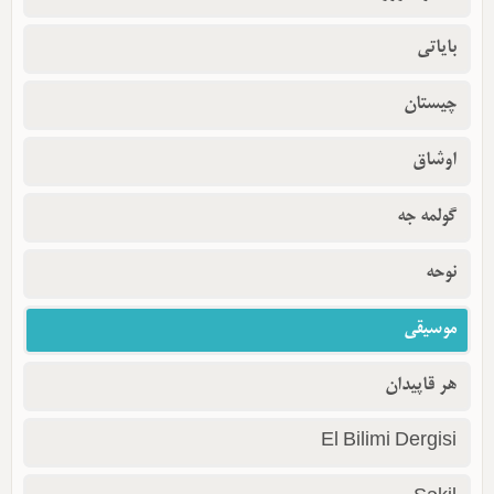
بایاتی
چیستان
اوشاق
گولمه جه
نوحه
موسیقی
هر قاپیدان
El Bilimi Dergisi