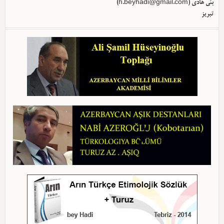
)
h.beyhadi@gmail.com
بئی هادی (
تبریز