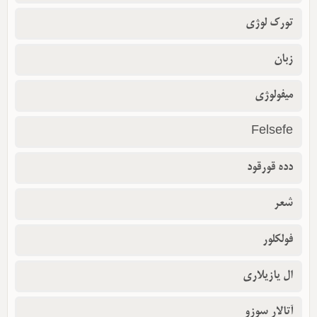
تورک لوژی
زبان
میفولوژی
Felsefe
دده قورقود
شعر
فولکلور
ال یازیلاری
آتالار سوزو