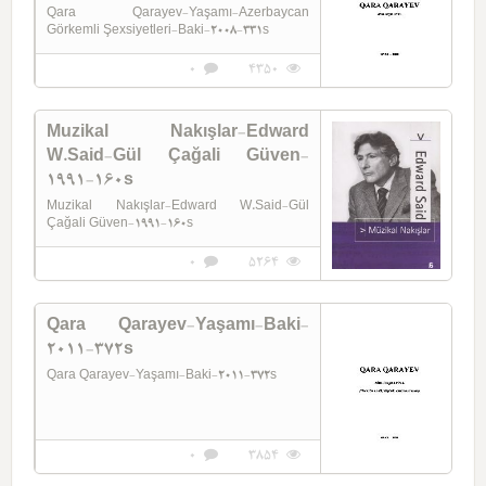
Qara Qarayev-Yaşamı-Azerbaycan
Görkemli Şexsiyetleri-Baki-2008-331s
0
4350
Muzikal Nakışlar-Edward
W.Said-Gül Çağali Güven-
1991-160s
Muzikal Nakışlar-Edward W.Said-Gül
Çağali Güven-1991-160s
0
5264
Qara Qarayev-Yaşamı-Baki-
2011-372s
Qara Qarayev-Yaşamı-Baki-2011-372s
0
3854