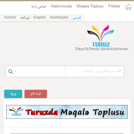
تماس با ما
Hakkımızda
Məqalə Toplusu
Pitiklər
Turkish
تورکجه
English
Azerbaijani
فارسی
ثبت نام
ورود