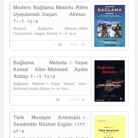
Ölmez-4s
Modern Bağlama Metodu-Ritim
Uyqulamalı-Xaqan Akmaz-
2002-150s
Modern Bağlama Metodu-Ritim
Uyqulamalı-Xaqan Akmaz-2002-150s
1
6480
Bağlama Metodu-1-Yaşar
Kemal Alim-Mehmed Aydin
Atalay-2007-251s
Bağlama Metodu-1-Yaşar Kemal Alim-
Mehmed Aydin Atalay-2007-251s
0
16227
Türk Musiqisi Antolojisi-1-
Seadetdin Nüzhet Ergün-1942-
840s