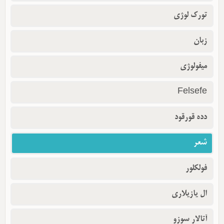
تورک لوژی
زبان
میفولوژی
Felsefe
دده قورقود
شعر
فولکلور
ال یازیلاری
آتالار سوزو