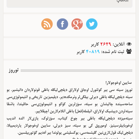
Şəkil
کاربر
2629
:
آنلاین
کاربر
40819
:
ثبت نام شده
توروز
سایین اوخوجولار!
توروز سیته سی بیر کولتورل اوجاق اولا‌راق دیلچی‌لیکله باغلی قونولاردان دانیشیر. بو
سیته دیلچی‌لیکله باغلی دیرلی بیلگی‌لر وئرمکده‌دیر. دیلیمیزین تاریخی و ائتیمولوژی‌سی
ساحه‌سینده چالیشان بو سیته، سؤزلرین کؤکو و ائتیمولوژی‌سی حاقیندا، باشقا
سیته‌لردن دییشیک اولا‌راق، ائیلمله(فعل) باغلی آنلام‌لارین آچیقلاییر.
سیته‌میزده دیلچی‌لیکله باغلی بیر چوخ کیتاب، سؤزلوک، یازی‌لار الده ائدیب
اوخویابیلرسینیز. اوموروق کی بو سیته، سیز دیرلی، سایین اوخوجولار یاردیمییلا،
دیلچی‌لیک قول‌لاری‌نین گلیشمه‌سی، یوکسلیشی یولوندا بیر آددیم گؤتوربیلسین.