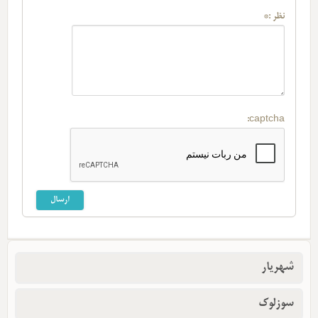
نظر :*
captcha:
شهریار
سوزلوک