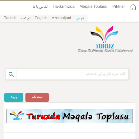
تماس با ما
Hakkımızda
Məqalə Toplusu
Pitiklər
Turkish
تورکجه
English
Azerbaijani
فارسی
ثبت نام
ورود