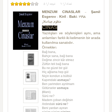
5
نتیجه آرا
1
تعداد آرا
MENZUM CINASLAR - Şamil
Esgerov - Kiril - Baki-1998
منظوم جیناسلار
CINAS
Yazılışları ve söylenişleri aynı, ama
anlamları farklı iki kelimenin bir arada
kullanılma sanatıdır.
Örnekler:
Bağ bana,
Bahçe sana, bağ bana
Değme zincir kâr etmez
Zülfün teli bağ bana
Bu ne güzel bir gül
Hiç ağlama hep gül
Niçin kondun a bülbül
Kapımdaki
asmaya
?
Ben yarimden ayrılmam
Götürseler
asmaya
(Mani)
Sürü ne?
Madem çoban değilsin
Ardındaki
sürü ne
?
Beni yardan ayıran