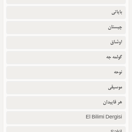
بایاتی
چیستان
اوشاق
گولمه جه
نوحه
موسیقی
هر قاپیدان
El Bilimi Dergisi