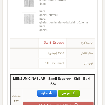
sürüm sürüm
sürüne
(Mani)
kara
gözler, sürmeli
kara
gözler, gemim deryada kaldı, gözlerim
kara
gözler.
,
Samil-Esgerov
نویسندگان:
سال انتشار:
1998 (میلادی)
PDF Document
نوع فایل:
MENZUM CINASLAR - Şamil Esgerov - Kiril - Baki-
1998
خواندن
دانلود
صفحات:
322