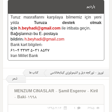
یاردیم
Turuz masraflarını karşılaya bilmemiz için yeni
yılda
Turuza destek olmak
için
h.beyhadi@gmail.com
ile irtibata geçin.
Bağışlarınızı bu E-postaya
bildirin:
h.beyhadi@gmail.com
Bank kart bilgileri:
6104 3373 5031 8547
Iran Millet Bank
توروز - تورکجه دیل و ائتیمولوژی کیتابخاناسی
کتاب ها
شعر
MENZUM CINASLAR - Şamil Esgerov - Kiril
- Baki-1998
1395/2/12
1
6485