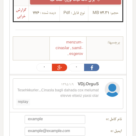
برای ادامه حیات توروز، کمک کنید
گزارش
776
دیده شده :
Pdf
نوع فایل :
74.31 MB
حجم:
خرابی
menzum-
برچسبها:
cinaslar
,
samil-
,
esgerov
0
0
VDj.OrguS
1395/1/9
Tesehkkurler...Cinasla bagli dahada cox melumat
elevve etseiz yaxsi olar
replay
نام کامل :*
ایمیل :*