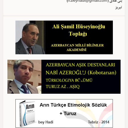
)
h.beyhadi@gmail.com
بئی هادی (
تبریز