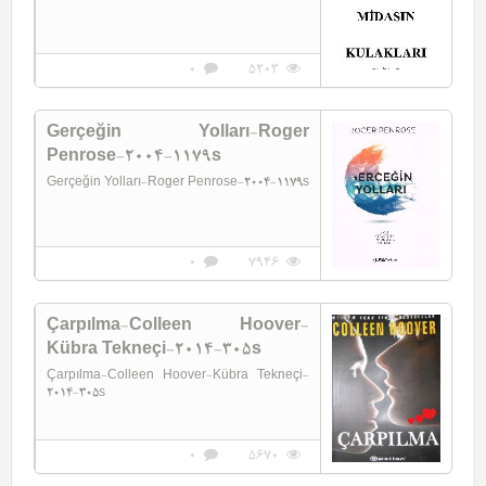
0
5203
Gerçeğin Yolları-Roger
Penrose-2004-1179s
Gerçeğin Yolları-Roger Penrose-2004-1179s
0
7946
Çarpılma-Colleen Hoover-
Kübra Tekneçi-2014-305s
Çarpılma-Colleen Hoover-Kübra Tekneçi-
2014-305s
0
5670