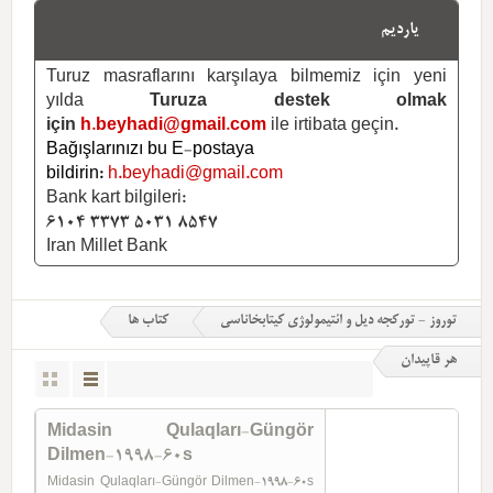
یاردیم
Turuz masraflarını karşılaya bilmemiz için yeni
yılda
Turuza destek olmak
için
h.beyhadi@gmail.com
ile irtibata geçin.
Bağışlarınızı bu E-postaya
bildirin:
h.beyhadi@gmail.com
Bank kart bilgileri:
6104 3373 5031 8547
Iran Millet Bank
توروز - تورکجه دیل و ائتیمولوژی کیتابخاناسی
کتاب ها
هر قاپیدان
Midasin Qulaqları-Güngör
Dilmen-1998-60s
Midasin Qulaqları-Güngör Dilmen-1998-60s