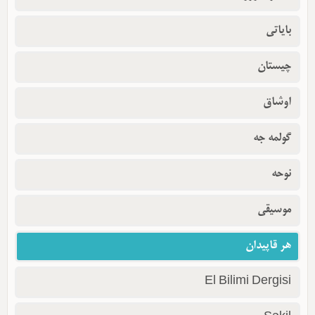
بایاتی
چیستان
اوشاق
گولمه جه
نوحه
موسیقی
هر قاپیدان
El Bilimi Dergisi