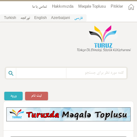
تماس با ما
Hakkımızda
Məqalə Toplusu
Pitiklər
Turkish
تورکجه
English
Azerbaijani
فارسی
ثبت نام
ورود