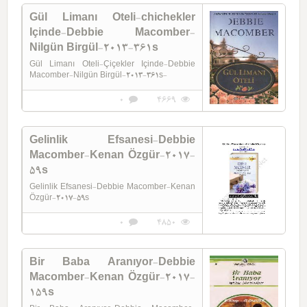
Gül Limanı Oteli-chichekler
Içinde-Debbie Macomber-
Nilgün Birgül-2013-361s
Gül Limanı Oteli-Çiçekler Içinde-Debbie
Macomber-Nilgün Birgül-2013-361s-
0
4669
Gelinlik Efsanesi-Debbie
Macomber-Kenan Özgür-2017-
59s
Gelinlik Efsanesi-Debbie Macomber-Kenan
Özgür-2017-59s
0
4850
Bir Baba Aranıyor-Debbie
Macomber-Kenan Özgür-2017-
159s