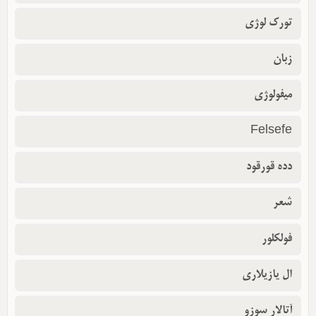
تورک لوژی
زبان
میفولوژی
Felsefe
دده قورقود
شعر
فولکلور
ال یازیلاری
آتالار سوزو