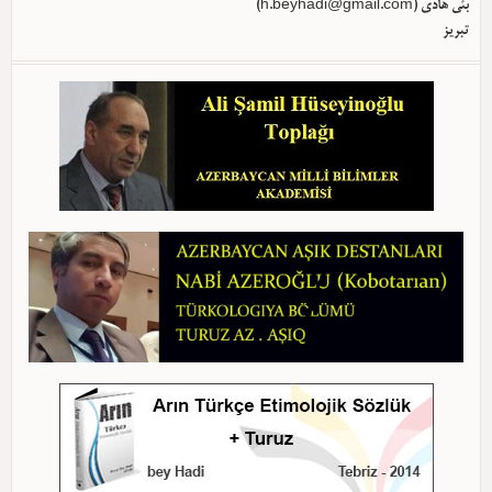
)
h.beyhadi@gmail.com
بئی هادی (
تبریز