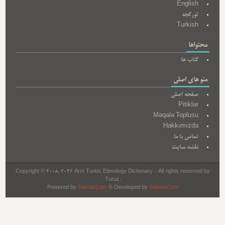
English
تورکجه
Turkish
محتواها
کتاب ها
منو های اصلی
صفحه اصلی
Pitiklər
Məqalə Toplusu
Hakkımızda
تماس با ما
نقشه سایت
Copyright © 2008-2026 Arın Turkic Etimology Dictionary - All rights reserved by
Turuz.
Powered by
Sapdal.Com
© Developed by
Sapdal.Com