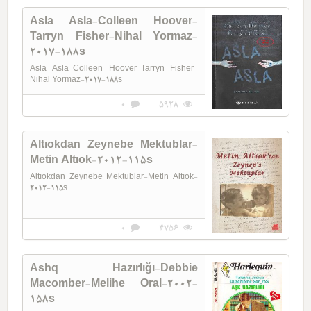
Asla Asla-Colleen Hoover-
Tarryn Fisher-Nihal Yormaz-
2017-188s
Asla Asla-Colleen Hoover-Tarryn Fisher-
Nihal Yormaz-2017-188s
0
5928
Altıokdan Zeynebe Mektublar-
Metin Altıok-2012-115s
Altıokdan Zeynebe Mektublar-Metin Altıok-
2012-115s
0
4756
Ashq Hazırlığı-Debbie
Macomber-Melihe Oral-2002-
158s