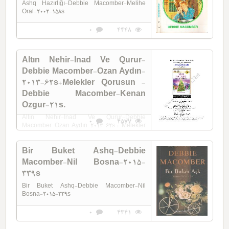
Ashq Hazırlığı-Debbie Macomber-Melihe
Oral-2002-158s
0
4448
Altın Nehir-Inad Ve Qurur-
Debbie Macomber-Ozan Aydın-
2013-62s+Melekler Qorusun -
Debbie Macomber-Kenan
Ozgur-21s.
Altın Nehir-Inad Ve Qurur-Debbie
0
4577
Macomber-Ozan Aydın-2013-62s + Melekler
Qorusun -Debbie Macomber-Kenan Ozgur-
21s.
Bir Buket Ashq-Debbie
Macomber-Nil Bosna-2015-
339s
Bir Buket Ashq-Debbie Macomber-Nil
Bosna-2015-339s
0
4341