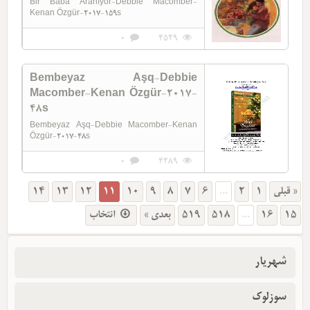
Bir Baba Aranıyor-Debbie Macomber-
Kenan Özgür-2017-159s
0
4529
Bembeyaz Aşq-Debbie
Macomber-Kenan Özgür-2017-
48s
Bembeyaz Aşq-Debbie Macomber-Kenan
Özgür-2017-48s
0
4289
14
13
12
11
10
9
8
7
6
...
2
1
« قبلی
انتخاب
بعدی »
519
518
...
16
15
شهریار
سوزلوک