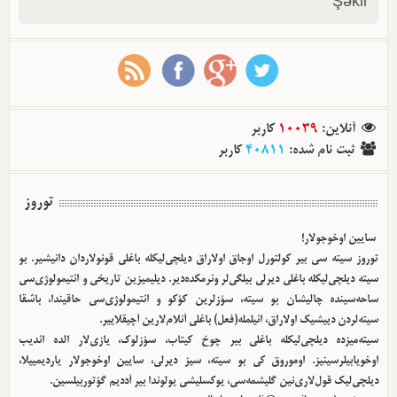
Şəkil
کاربر
10039
:
آنلاین
کاربر
40811
:
ثبت نام شده
توروز
سایین اوخوجولار!
توروز سیته سی بیر کولتورل اوجاق اولا‌راق دیلچی‌لیکله باغلی قونولاردان دانیشیر. بو
سیته دیلچی‌لیکله باغلی دیرلی بیلگی‌لر وئرمکده‌دیر. دیلیمیزین تاریخی و ائتیمولوژی‌سی
ساحه‌سینده چالیشان بو سیته، سؤزلرین کؤکو و ائتیمولوژی‌سی حاقیندا، باشقا
سیته‌لردن دییشیک اولا‌راق، ائیلمله(فعل) باغلی آنلام‌لارین آچیقلاییر.
سیته‌میزده دیلچی‌لیکله باغلی بیر چوخ کیتاب، سؤزلوک، یازی‌لار الده ائدیب
اوخویابیلرسینیز. اوموروق کی بو سیته، سیز دیرلی، سایین اوخوجولار یاردیمییلا،
دیلچی‌لیک قول‌لاری‌نین گلیشمه‌سی، یوکسلیشی یولوندا بیر آددیم گؤتوربیلسین.