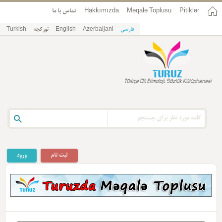
تماس با ما
Hakkımızda
Məqalə Toplusu
Pitiklər
Turkish
تورکجه
English
Azerbaijani
فارسی
ثبت نام
ورود