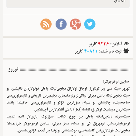
Şəkil
کاربر
9236
:
آنلاین
کاربر
40811
:
ثبت نام شده
توروز
سایین اوخوجولار!
توروز سیته سی بیر کولتورل اوجاق اولا‌راق دیلچی‌لیکله باغلی قونولاردان دانیشیر. بو
سیته دیلچی‌لیکله باغلی دیرلی بیلگی‌لر وئرمکده‌دیر. دیلیمیزین تاریخی و ائتیمولوژی‌سی
ساحه‌سینده چالیشان بو سیته، سؤزلرین کؤکو و ائتیمولوژی‌سی حاقیندا، باشقا
سیته‌لردن دییشیک اولا‌راق، ائیلمله(فعل) باغلی آنلام‌لارین آچیقلاییر.
سیته‌میزده دیلچی‌لیکله باغلی بیر چوخ کیتاب، سؤزلوک، یازی‌لار الده ائدیب
اوخویابیلرسینیز. اوموروق کی بو سیته، سیز دیرلی، سایین اوخوجولار یاردیمییلا،
دیلچی‌لیک قول‌لاری‌نین گلیشمه‌سی، یوکسلیشی یولوندا بیر آددیم گؤتوربیلسین.