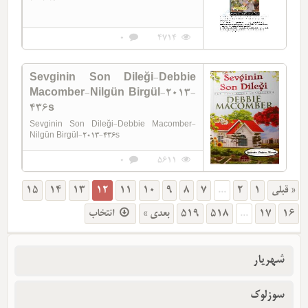
0
4714
Sevginin Son Dileği-Debbie
Macomber-Nilgün Birgül-2013-
436s
Sevginin Son Dileği-Debbie Macomber-
Nilgün Birgül-2013-436s
0
5611
15
14
13
12
11
10
9
8
7
...
2
1
« قبلی
انتخاب
بعدی »
519
518
...
17
16
شهریار
سوزلوک