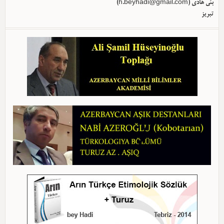
)
h.beyhadi@gmail.com
بئی هادی (
تبریز