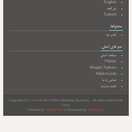
English
تورکجه
Turkish
محتواها
کتاب ها
منو های اصلی
صفحه اصلی
Pitiklər
Məqalə Toplusu
Hakkımızda
تماس با ما
نقشه سایت
Copyright © 2008-2026 Arın Turkic Etimology Dictionary - All rights reserved by
Turuz.
Powered by
Sapdal.Com
© Developed by
Sapdal.Com