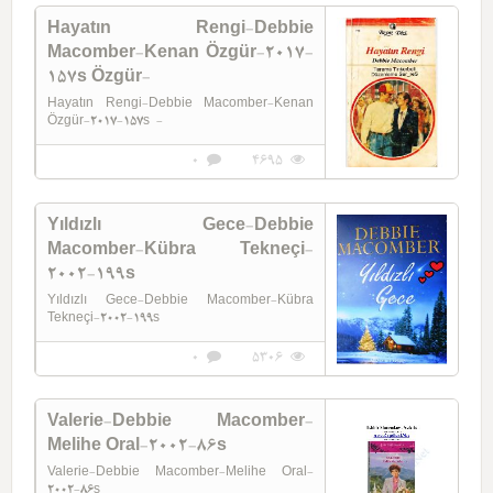
Hayatın Rengi-Debbie
Macomber-Kenan Özgür-2017-
157s Özgür-
Hayatın Rengi-Debbie Macomber-Kenan
Özgür-2017-157s -
0
4695
Yıldızlı Gece-Debbie
Macomber-Kübra Tekneçi-
2002-199s
Yıldızlı Gece-Debbie Macomber-Kübra
Tekneçi-2002-199s
0
5306
Valerie-Debbie Macomber-
Melihe Oral-2002-86s
Valerie-Debbie Macomber-Melihe Oral-
2002-86s