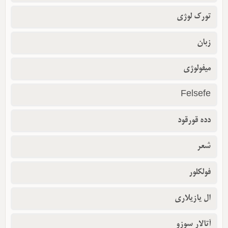
تورک لوژی
زبان
میفولوژی
Felsefe
دده قورقود
شعر
فولکلور
ال یازیلاری
آتالار سوزو