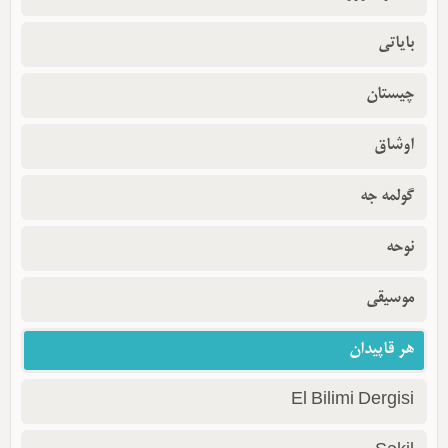
بایاتی
چیستان
اوشاق
گولمه جه
نوحه
موسیقی
هر قاپیدان
El Bilimi Dergisi