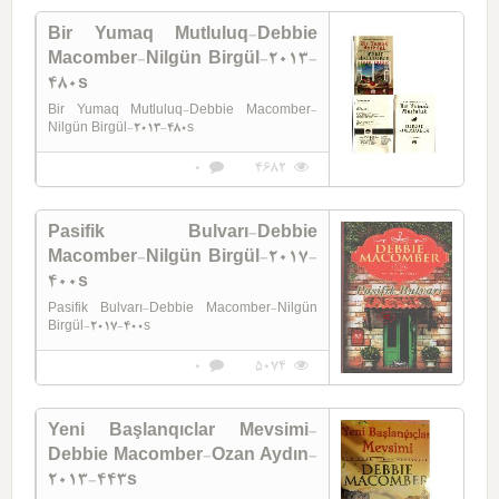
Bir Yumaq Mutluluq-Debbie
Macomber-Nilgün Birgül-2013-
480s
Bir Yumaq Mutluluq-Debbie Macomber-
Nilgün Birgül-2013-480s
0
4682
Pasifik Bulvarı-Debbie
Macomber-Nilgün Birgül-2017-
400s
Pasifik Bulvarı-Debbie Macomber-Nilgün
Birgül-2017-400s
0
5074
Yeni Başlanqıclar Mevsimi-
Debbie Macomber-Ozan Aydın-
2013-443s