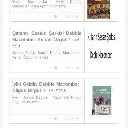
Yeni Başlanqıclar Mevsimi-Debbie
Macomber-Ozan Aydın-2013-443s
0
4248
Qırların Sessiz Şarklsi-Debbie
Macomber-Kenan Özgür-2017-
93s
Qırların Sessiz Şarklsi-Debbie Macomber-
Kenan Özgür-2017-93s
0
4205
İyiki Geldin-Debbie Macomber-
Nilgün Birgül-2017-244s
İyiki Geldin-Debbie Macomber-Nilgün
Birgül-2017-244s
0
5328