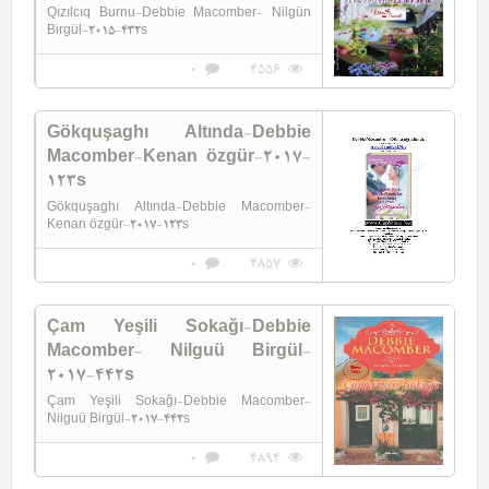
Qızılcıq Burnu-Debbie Macomber- Nilgün
Birgül-2015-432s
0
4556
Gökquşaghı Altında-Debbie
Macomber-Kenan özgür-2017-
123s
Gökquşaghı Altında-Debbie Macomber-
Kenan özgür-2017-123s
0
4857
Çam Yeşili Sokağı-Debbie
Macomber- Nilguü Birgül-
2017-442s
Çam Yeşili Sokağı-Debbie Macomber-
Nilguü Birgül-2017-442s
0
4894