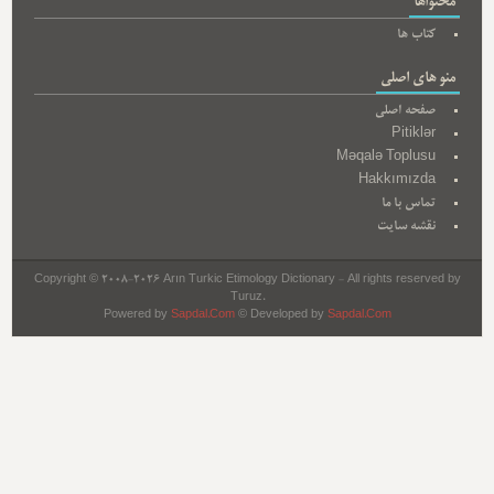
محتواها
کتاب ها
منو های اصلی
صفحه اصلی
Pitiklər
Məqalə Toplusu
Hakkımızda
تماس با ما
نقشه سایت
Copyright © 2008-2026 Arın Turkic Etimology Dictionary - All rights reserved by
Turuz.
Powered by
Sapdal.Com
© Developed by
Sapdal.Com