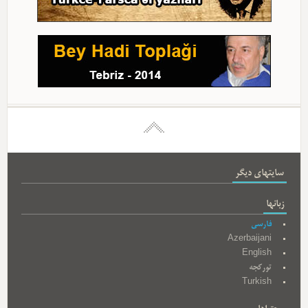
سایتهای دیگر
زبانها
فارسی
Azerbaijani
English
تورکجه
Turkish