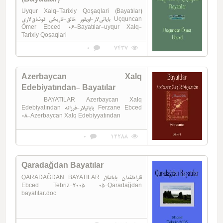
Uyqur Xalq-Tarixiy Qoşaqlari (Bayatılar)
بایاتی‌لار-اویقور خالق-تاریخی قوشاق‌لاری Uçquncan
Ömer Ebced 06-Bayatılar-uyqur Xalq-
Tarixiy Qoşaqlari
0
7437
Azerbaycan Xalq
Edebiyatından- Bayatılar
BAYATILAR Azerbaycan Xalq
Edebiyatından بایاتیلار-فرزانه Ferzane Ebced
08-Azerbaycan Xalq Edebiyyatından
0
12288
Qaradağdan Bayatılar
QARADAĞDAN BAYATILAR قاراداغدان بایاتیلار
Ebced Tebriz-2005 05-Qaradağdan
bayatılar.doc