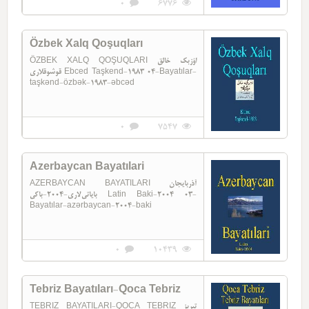
0
6776
Özbek Xalq Qoşuqları
ÖZBEK XALQ QOŞUQLARI اؤزبک خالق
قوشوقلاری Ebced Taşkend-1983 04-Bayatılar-
taşkənd-özbək-1983-əbcəd
0
7547
Azerbaycan Bayatılari
AZERBAYCAN BAYATILARI آذربایجان
بایاتی‌لاری-2004-باکی Latin Baki-2004 03-
Bayatılar-azərbaycan-2004-baki
0
10439
Tebriz Bayatıları-Qoca Tebriz
TEBRIZ BAYATILARI-QOCA TEBRIZ تبریز