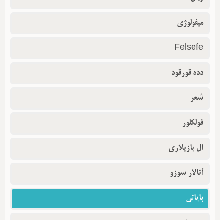
میفولوژی
Felsefe
دده قورقود
شعر
فولکلور
ال یازیلاری
آتالار سوزو
بایاتی