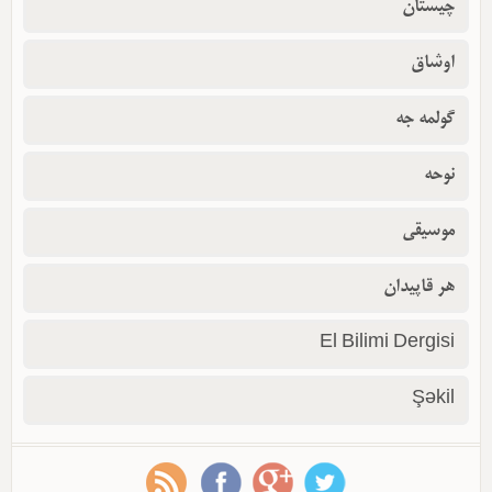
چیستان
اوشاق
گولمه جه
نوحه
موسیقی
هر قاپیدان
El Bilimi Dergisi
Şəkil