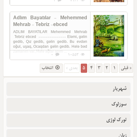
1
7943
Adlım Bayatılar - Mehemmed
Mehrab - Tebriz -ebced
ADLIM BAYATILAR Mehemmed Mehrab
Tebriz ebced --------------- Eləmi, gəlin
gedib, Qız gedib, gəlin gedib. Bu evdən
oğul, uşaq, Ocaqdan gəlin gedib. Hələ bəd
zamanım var, Hələ ağlar anım ...
0
10553
انتخاب
بعدی »
5
4
3
2
1
« قبلی
شهریار
سوزلوک
تورک لوژی
زبان