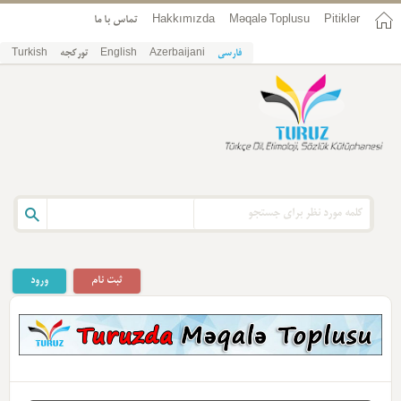
تماس با ما
Hakkımızda
Məqalə Toplusu
Pitiklər
Turkish
تورکجه
English
Azerbaijani
فارسی
ثبت نام
ورود