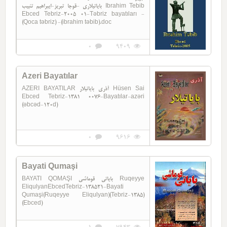
بایاتیلاری -قوجا تبریز-ایبراهیم تئبیب Ibrahim Tebib
Ebced Tebriz-2005 01-Təbriz bayatıları -
(Qoca təbriz) -(ibrahim təbib).doc
0
9409
Azeri Bayatılar
AZERI BAYATILAR آذری بایاتیلار Hüsen Sai
Ebced Tebriz-1381 0076-Bayatılar-azəri
(əbcəd-120d)
0
9616
Bayati Qumaşi
BAYATI QOMAŞI بایاتی قوماشی Ruqeyye
EliqulyanEbcedTebriz-138521-Bayati
Qumaşi(Ruqeyye Eliqulyan)(Tebriz-1385)
(Ebced)