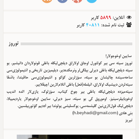
کاربر
5899
:
آنلاین
کاربر
40811
:
ثبت نام شده
توروز
سایین اوخوجولار!
توروز سیته سی بیر کولتورل اوجاق اولا‌راق دیلچی‌لیکله باغلی قونولاردان دانیشیر. بو
سیته دیلچی‌لیکله باغلی دیرلی بیلگی‌لر وئرمکده‌دیر. دیلیمیزین تاریخی و ائتیمولوژی‌سی
ساحه‌سینده چالیشان بو سیته، سؤزلرین کؤکو و ائتیمولوژی‌سی حاقیندا، باشقا
سیته‌لردن دییشیک اولا‌راق، ائیلمله(فعل) باغلی آنلام‌لارین آچیقلاییر.
سیته‌میزده دیلچی‌لیکله باغلی بیر چوخ کیتاب، سؤزلوک، یازی‌لار الده ائدیب
اوخویابیلرسینیز. اوموروق کی بو سیته، سیز دیرلی، سایین اوخوجولار یاردیمییلا،
دیلچی‌لیک قول‌لاری‌نین گلیشمه‌سی، یوکسلیشی یولوندا بیر آددیم گؤتوربیلسین.
)
h.beyhadi@gmail.com
بئی هادی (
تبریز