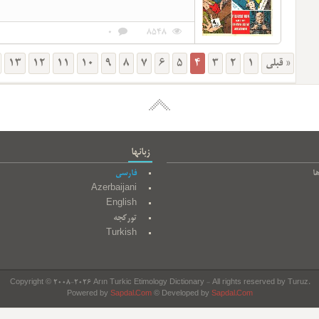
0
8548
13
12
11
10
9
8
7
6
5
4
3
2
1
« قبلی
زبانها
ا
فارسی
Azerbaijani
English
تورکجه
Turkish
Copyright © 2008-2026 Arın Turkic Etimology Dictionary - All rights reserved by Turuz.
Powered by
Sapdal.Com
© Developed by
Sapdal.Com