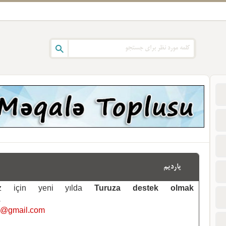
یاردیم
emiz için yeni yılda
Turuza destek olmak
.
i@gmail.com