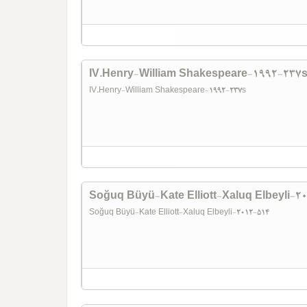
IV.Henry-William Shakespeare-1992-237
IV.Henry-William Shakespeare-1992-237s
Soğuq Büyü-Kate Elliott-Xaluq Elbeyli-2
Soğuq Büyü-Kate Elliott-Xaluq Elbeyli-2012-514