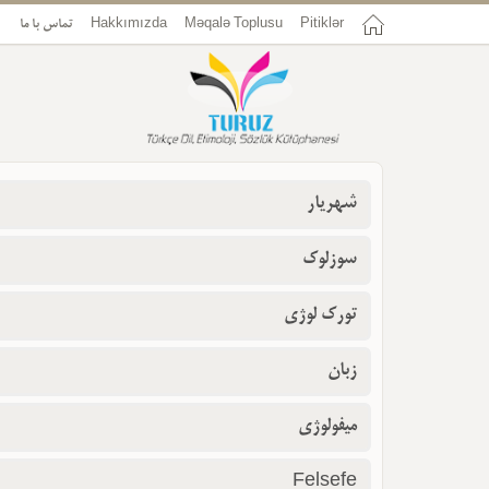
تماس با ما
Hakkımızda
Məqalə Toplusu
Pitiklər
شهریار
سوزلوک
تورک لوژی
زبان
میفولوژی
Felsefe