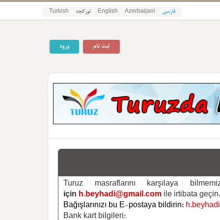
Turkish
تورکجه
English
Azerbaijani
فارسی
ثبت نام
ورود
Turuz masraflarını karşılaya bilm
için
h.beyhadi@gmail.com
ile irtibata geçin
Bağışlarınızı bu E-postaya bildirin:
h.beyhad
Bank kart bilgileri: