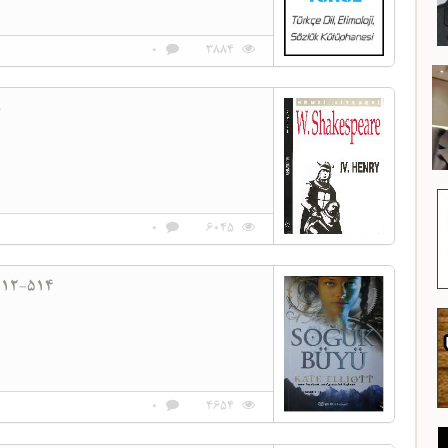
0
3884
s
0
6045
012-514
0
4654