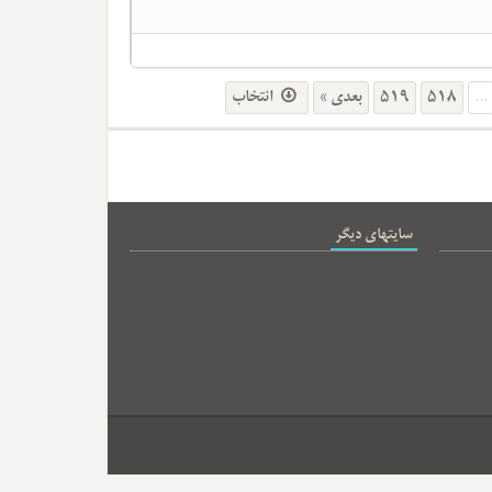
انتخاب
بعدی »
519
518
...
سایتهای دیگر