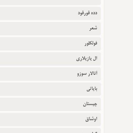
دده قورقود
شعر
فولکلور
ال یازیلاری
آتالار سوزو
بایاتی
چیستان
اوشاق