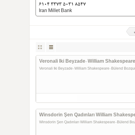
6104 3373 5031 8547
Iran Millet Bank
Veronali Iki Beyzade-William Shakespea
Veronali Iki Beyzade-William Shakespeare-Bülend Bozq
Winsdorin Şen Qadınları William Shakes
Winsdorin Şen Qadınları William Shakespeare-Bülend B