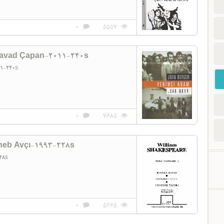
0
5557
Cavad Çapan-2011-240s
11-240s
0
7685
neb Avçı-1993-228s
228s
0
5665