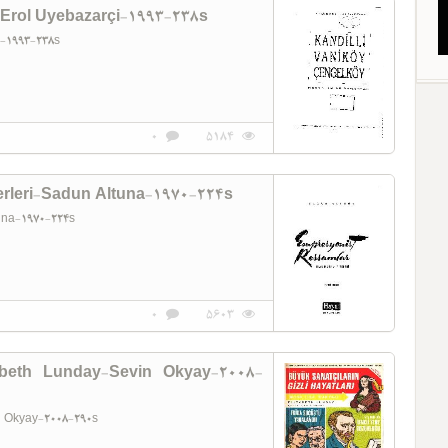
-Erol Uyebazarçi-1993-238s
i-1993-238s
0
5184
erleri-Sadun Altuna-1970-224s
tuna-1970-224s
0
5603
izabeth Lunday-Sevin Okyay-2008-
in Okyay-2008-290s