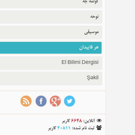
گولمه جه
نوحه
موسیقی
هر قاپیدان
El Bilimi Dergisi
Şəkil
کاربر
6648
:
آنلاین
کاربر
40811
:
ثبت نام شده