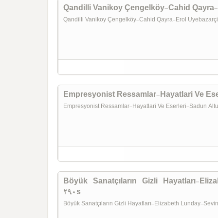
Qandilli Vanikoy Çengelköy-Cahid Qayra
Qandilli Vanikoy Çengelköy-Cahid Qayra-Erol Uyebazarç
Empresyonist Ressamlar-Hayatlari Ve Es
Empresyonist Ressamlar-Hayatlari Ve Eserleri-Sadun Al
Böyük Sanatçıların Gizli Hayatları-El
290s
Böyük Sanatçıların Gizli Hayatları-Elizabeth Lunday-Sev