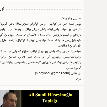
تور
سایین اوخوجولار!
توروز سیته سی بیر کولتورل اوجاق اولا‌راق دیلچی‌لیکله باغلی قونولا
دانیشیر. بو سیته دیلچی‌لیکله باغلی دیرلی بیلگی‌لر وئرمکده‌دیر. دیلیم
تاریخی و ائتیمولوژی‌سی ساحه‌سینده چالیشان بو سیته، سؤزلرین کؤک
ائتیمولوژی‌سی حاقیندا، باشقا سیته‌لردن دییشیک اولا‌راق، ائیلمله(فعل) ب
آنلام‌لارین آچیقلاییر.
سیته‌میزده دیلچی‌لیکله باغلی بیر چوخ کیتاب، سؤزلوک، یازی‌لار الده ا
اوخویابیلرسینیز. اوموروق کی بو سیته، سیز دیرلی، سایین اوخوجو
یاردیمییلا، دیلچی‌لیک قول‌لاری‌نین گلیشمه‌سی، یوکسلیشی یولوندا بیر آ
گؤتوربیلسین.
)
h.beyhadi@gmail.com
بئی هادی (
تبریز