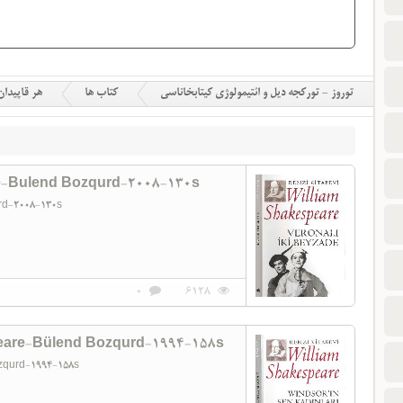
توروز - تورکجه دیل و ائتیمولوژی کیتابخاناسی
کتاب ها
هر قاپیدان
re-Bulend Bozqurd-2008-130s
urd-2008-130s
0
6128
peare-Bülend Bozqurd-1994-158s
ozqurd-1994-158s