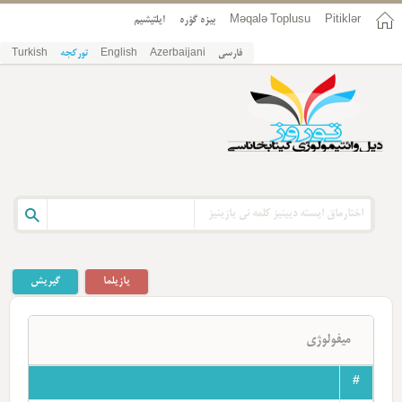
ایلتیشیم
بیزه گؤره
Məqalə Toplusu
Pitiklər
Turkish
تورکجه
English
Azerbaijani
فارسی
یازیلما
گیریش
میفولوژی
#