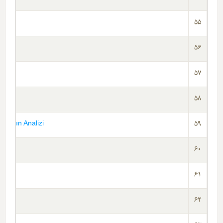
55
56
er
57
58
ınların Analizi
59
60
61
62