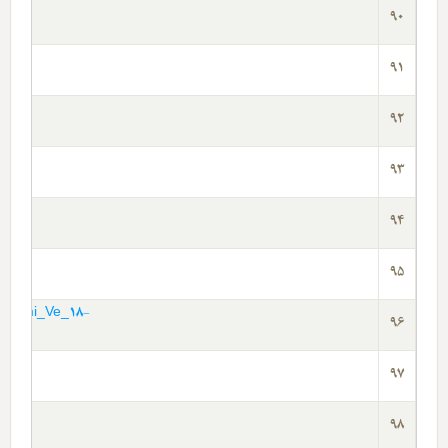
90
91
92
93
94
95
avrami_Ve_18-
96
pd
97
98