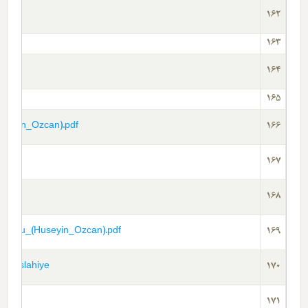
.pdf
162
163
164
165
useyin_Ozcan).pdf
166
167
168
orusu_(Huseyin_Ozcan).pdf
169
__Islahiye-
170
171