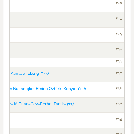
207
208
209
210
211
i-Ilhami Atmaca-Elazığ-2006
212
e Bulunan Nazarlıqlar-Emine Öztürk-Konya-2005
213
rülüzade- M.Fuad-Çev-Ferhat Tamir-1996
214
215