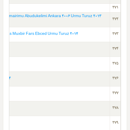
طواف
271
272
ed Urmu Turuz 2014 - آزتک و مایا اوستوره لری – کارل توب – عابباس موخبیر
273
274
275
z 2014
276
277
278
279