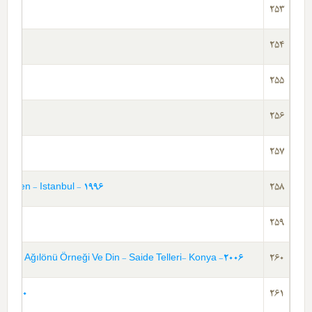
-2009
253
254
255
256
257
l - 1996 چین و ژاپون میتولوژیسی
258
ایلکَه ل
259
 Örneği Ve Din - Saide Telleri- Konya -2006 کؤچ، کولتوره ل فرقلیلیق و ک
260
بویو-بیل
261