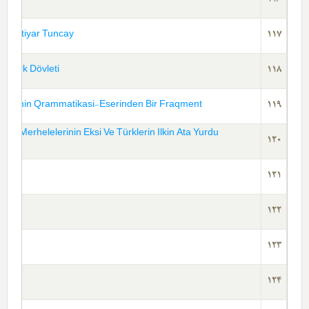
116
ğı-Bextiyar Tuncay
117
lk Türk Dövleti
118
 Dilinin Qrammatikasi-Eserinden Bir Fraqment
119
ez Merhelelerinin Eksi Ve Türklerin Ilkin Ata Yurdu
120
121
122
123
124