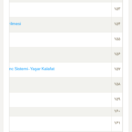
153
lendirilmesi
154
155
156
 Inanc Sistemi-Yaşar Kalafat
157
158
159
160
161