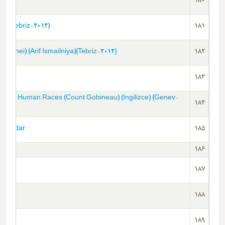
180
iya)(Tebriz-2012)
181
Alinei) (Arif Ismailniya)(Tebriz-2012)
182
183
ality Of Human Races (Count Gobineau) (Ingilizce) (Genev-
184
l Aladar
185
186
187
188
189