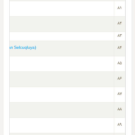
81
82
83
Asyadan Selcuqluya)
84
85
86
87
88
rma
89