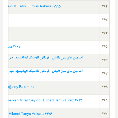
ş Ankara-1995 اینه کلر، دوموزلار، ساواشلار و جادیلار
262
df
263
ای
264
ایسلام اؤنجه سی عرب 
265
266
267
ائتنوس و ائپوس کئچمیشده ن بو گونه ن
268
dov Ebced Urmu Turuz 2013آذربایجان خالقی‌نین سوی کؤکون دوشونرکن میرعلی سئییداو
269
76آنکارا و چئوره سینده آداق و آداق یئرلری خکمت تانیو
270