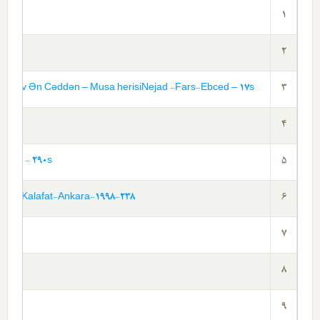
1
2
 Əbəv Ən Cəddən – Musa herisiNejad -Fars-Ebced – 17s
3
4
2009 - 290s
5
şar Kalafat-Ankara-1998-238
6
7
8
9