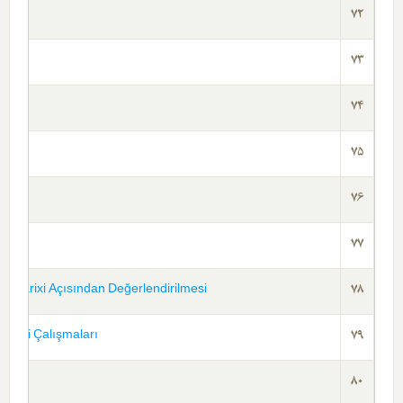
72
73
74
75
76
77
r Tarixi Açısından Değerlendirilmesi
78
Bilimi Çalışmaları
79
80