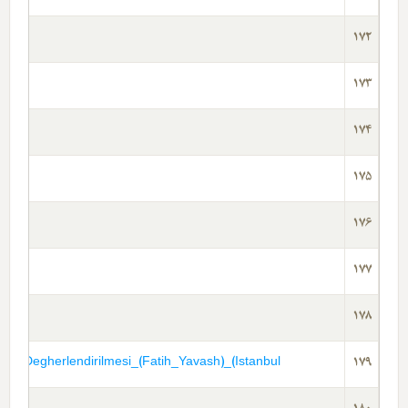
172
173
174
175
176
177
df
178
in_Degherlendirilmesi_(Fatih_Yavash)_(Istanbul-
179