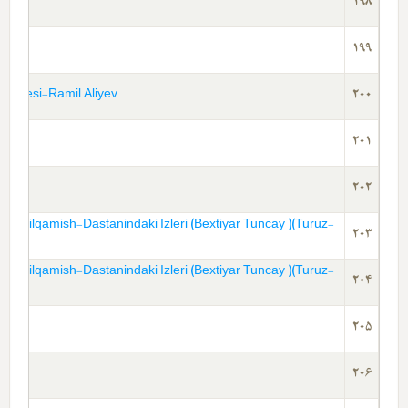
198
199
ecrübesi-Ramil Aliyev
200
201
202
inin-Bilqamish-Dastanindaki Izleri (Bextiyar Tuncay )(Turuz-
203
inin-Bilqamish-Dastanindaki Izleri (Bextiyar Tuncay )(Turuz-
204
205
206