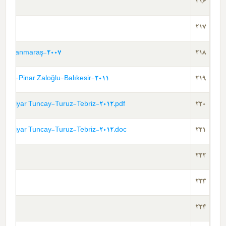
216
217
-Qahramanmaraş-2007
218
ipler-Pinar Zaloğlu-Balıkesir-2011
219
q-Bextiyar Tuncay-Turuz-Tebriz-2012.pdf
220
q-Bextiyar Tuncay-Turuz-Tebriz-2012.doc
221
222
223
224