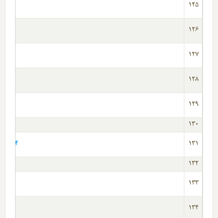
125
126
127
128
129
130
14-BulqaristanDeliorman Alevilighinde Qirklar Bayrami (Novruz-Nevruz) Ve Hidrellez
131
132
17-Asya Toplumlarini Etgileyen AleviBektashi Kulturunde Insanin Degheri (Huseyin
133
134